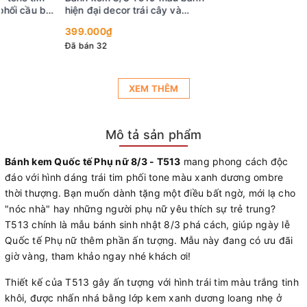
hiện đại decor trái cây và
socola trắng
399.000₫
Đã bán 32
XEM THÊM
Mô tả sản phẩm
Bánh kem Quốc tế Phụ nữ 8/3 -
T513
mang phong cách độc
đáo với hình dáng trái tim phối tone màu xanh dương ombre
thời thượng. Bạn muốn dành tặng một điều bất ngờ, mới lạ cho
"nóc nhà" hay những người phụ nữ yêu thích sự trẻ trung?
T513 chính là mẫu bánh sinh nhật 8/3 phá cách, giúp ngày lễ
Quốc tế Phụ nữ thêm phần ấn tượng. Mẫu này đang có ưu đãi
giờ vàng, tham khảo ngay nhé khách ơi!
Thiết kế của T513 gây ấn tượng với hình trái tim màu trắng tinh
khôi, được nhấn nhá bằng lớp kem xanh dương loang nhẹ ở