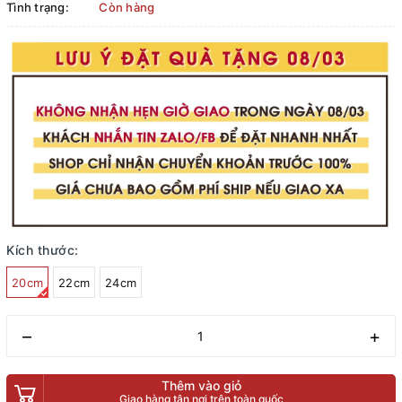
Tình trạng:
Còn hàng
Kích thước:
20cm
22cm
24cm
–
+
Thêm vào giỏ
Giao hàng tận nơi trên toàn quốc