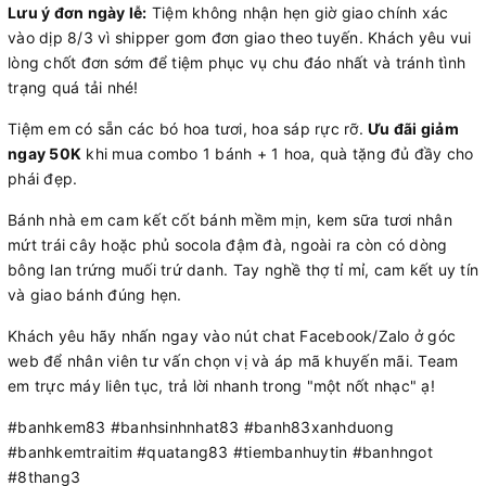
Lưu ý đơn ngày lễ:
Tiệm không nhận hẹn giờ giao chính xác
vào dịp 8/3 vì shipper gom đơn giao theo tuyến. Khách yêu vui
lòng chốt đơn sớm để tiệm phục vụ chu đáo nhất và tránh tình
trạng quá tải nhé!
Tiệm em có sẵn các bó hoa tươi, hoa sáp rực rỡ.
Ưu đãi giảm
ngay 50K
khi mua combo 1 bánh + 1 hoa, quà tặng đủ đầy cho
phái đẹp.
Bánh nhà em cam kết cốt bánh mềm mịn, kem sữa tươi nhân
mứt trái cây hoặc phủ socola đậm đà, ngoài ra còn có dòng
bông lan trứng muối trứ danh. Tay nghề thợ tỉ mỉ, cam kết uy tín
và giao bánh đúng hẹn.
Khách yêu hãy nhấn ngay vào nút chat Facebook/Zalo ở góc
web để nhân viên tư vấn chọn vị và áp mã khuyến mãi. Team
em trực máy liên tục, trả lời nhanh trong "một nốt nhạc" ạ!
#banhkem83 #banhsinhnhat83 #banh83xanhduong
#banhkemtraitim #quatang83 #tiembanhuytin #banhngot
#8thang3