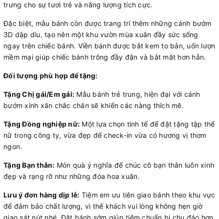
trưng cho sự tươi trẻ và năng lượng tích cực.
Đặc biệt, mẫu bánh còn được trang trí thêm những cánh bướm
3D dập dìu, tạo nên một khu vườn mùa xuân đầy sức sống
ngay trên chiếc bánh. Viền bánh được bắt kem to bản, uốn lượn
mềm mại giúp chiếc bánh trông đầy đặn và bắt mắt hơn hẳn.
Đối tượng phù hợp để tặng:
Tặng Chị gái/Em gái:
Mẫu bánh trẻ trung, hiện đại với cánh
bướm xinh xắn chắc chắn sẽ khiến các nàng thích mê.
Tặng Đồng nghiệp nữ:
Một lựa chọn tinh tế để đặt tặng tập thể
nữ trong công ty, vừa đẹp để check-in vừa có hương vị thơm
ngon.
Tặng Bạn thân:
Món quà ý nghĩa để chúc cô bạn thân luôn xinh
đẹp và rạng rỡ như những đóa hoa xuân.
Lưu ý đơn hàng dịp lễ:
Tiệm em ưu tiên giao bánh theo khu vực
để đảm bảo chất lượng, vì thế khách vui lòng không hẹn giờ
giao sát nút nhé. Đặt bánh sớm giúp tiệm chuẩn bị chu đáo hơn