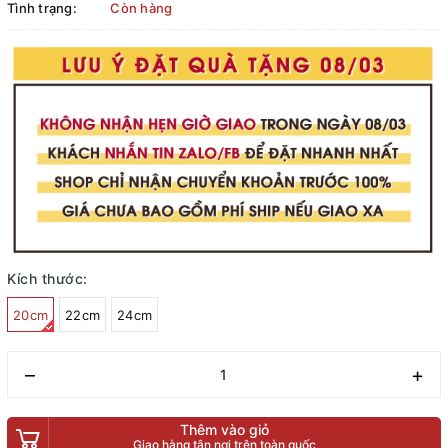
Tình trạng:
Còn hàng
Kích thước:
20cm
22cm
24cm
–
+
Thêm vào giỏ
Giao hàng tận nơi trên toàn quốc