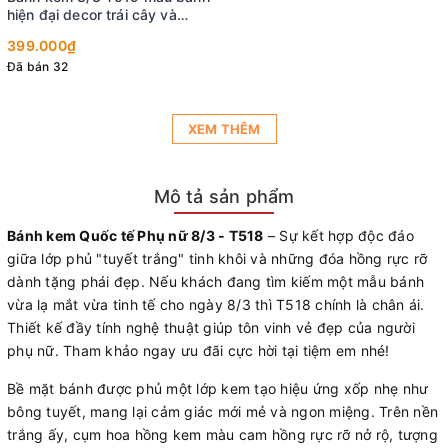
hiện đại decor trái cây và
socola trắng
399.000₫
Đã bán 32
XEM THÊM
Mô tả sản phẩm
Bánh kem Quốc tế Phụ nữ 8/3 -
T518
– Sự kết hợp độc đáo
giữa lớp phủ "tuyết trắng" tinh khôi và những đóa hồng rực rỡ
dành tặng phái đẹp. Nếu khách đang tìm kiếm một mẫu bánh
vừa lạ mắt vừa tinh tế cho ngày 8/3 thì T518 chính là chân ái.
Thiết kế đầy tính nghệ thuật giúp tôn vinh vẻ đẹp của người
phụ nữ. Tham khảo ngay ưu đãi cực hời tại tiệm em nhé!
Bề mặt bánh được phủ một lớp kem tạo hiệu ứng xốp nhẹ như
bông tuyết, mang lại cảm giác mới mẻ và ngon miệng. Trên nền
trắng ấy, cụm hoa hồng kem màu cam hồng rực rỡ nở rộ, tượng