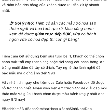
và đảm bảo đơn hàng của khách được ưu tiên xử lý nhanh
nhất.
🎁
Gợi ý nhỏ:
Tiệm có sẵn các mẫu bó hoa sáp
thơm ngát và hoa tươi rực rỡ. Mua cùng bánh
kem để được
giảm trực tiếp 50K
, vừa có bánh
ngon vừa có hoa đẹp thì còn gì bằng!
Tiệm cam kết sử dụng kem sữa tươi loại 1, khách có thể chọn
nhân mứt trái cây thanh nhẹ hoặc đổi sang cốt bánh bông lan
trứng muối đậm đà tùy sở thích. Tay nghề thợ lành nghề đảm
bảo mẫu mã giống ảnh đến 99%.
Hãy nhắn tin ngay cho tiệm qua Zalo hoặc Facebook để được
hỗ trợ nhanh nhất. Nhân viên bên em trực 24/7 để giải đáp mọi
thắc mắc và giúp khách chọn được mẫu bánh ưng ý nhất cho
ngày 8/3 này!
#BanhKem83 #BanhKemHoaHong #BanhSinhNhatDep