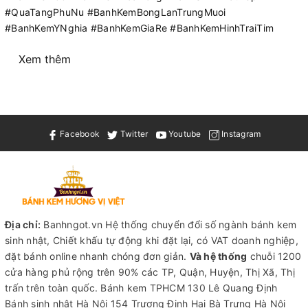
#QuaTangPhuNu #BanhKemBongLanTrungMuoi
#BanhKemYNghia #BanhKemGiaRe #BanhKemHinhTraiTim
Xem thêm
Facebook
Twitter
Youtube
Instagram
Địa chỉ:
Banhngot.vn Hệ thống chuyển đổi số ngành bánh kem
sinh nhật, Chiết khấu tự động khi đặt lại, có VAT doanh nghiệp,
đặt bánh online nhanh chóng đơn giản.
Và hệ thống
chuỗi 1200
cửa hàng phủ rộng trên 90% các TP, Quận, Huyện, Thị Xã, Thị
trấn trên toàn quốc.
Bánh kem TPHCM
130 Lê Quang Định
Bánh sinh nhật Hà Nội
154 Trương Định Hai Bà Trưng Hà Nội