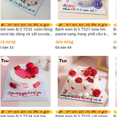
Bánh kem 8/3 T519 mẫu bánh
hiện đại decor trái cây và
socola trắng
399.000₫
Đã bán 32
Bánh kem 8/3 T518 trái tim