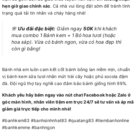
hẹn giờ giao chính xác
. Cả nhà vui lòng đặt sớm để tránh tình
trạng quá tải tin nhắn và cháy hàng nhé!
🌸
Ưu đãi đặc biệt:
Giảm ngay
50K
khi khách
mua combo 1 Bánh kem + 1 Bó hoa tươi (hoặc
hoa sáp). Vừa có bánh ngon, vừa có hoa đẹp thì
còn gì bằng!
Bánh nhà em luôn cam kết cốt bánh bông lan mềm mịn, chuẩn
vị bánh kem sữa tươi nhân mứt trái cây hoặc phủ socola đậm
đà. Đội ngũ thợ tay nghề cao đảm bảo bánh giống hình 99%.
Khách yêu hãy bấm ngay vào nút chat Facebook hoặc Zalo ở
góc màn hình, nhân viên tiệm em trực 24/7 sẽ tư vấn và áp mã
giảm giá trực tiếp cho mình nhé!
#banhkem83 #banhsinhnhat83 #quatang83 #tiembanhonline
#banhkemme #banhngon