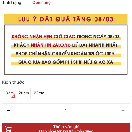
Tình trạng:
Còn hàng
Kích thước:
18cm
20cm
22cm
–
+
Thêm vào giỏ
Giao hàng tận nơi trên toàn quốc