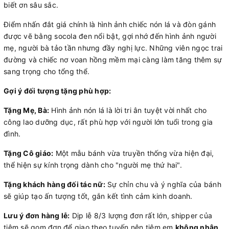
biết ơn sâu sắc.
Điểm nhấn đắt giá chính là hình ảnh chiếc nón lá và đòn gánh
được vẽ bằng socola đen nổi bật, gợi nhớ đến hình ảnh người
mẹ, người bà tảo tần nhưng đầy nghị lực. Những viên ngọc trai
đường và chiếc nơ voan hồng mềm mại càng làm tăng thêm sự
sang trọng cho tổng thể.
Gợi ý đối tượng tặng phù hợp:
Tặng Mẹ, Bà:
Hình ảnh nón lá là lời tri ân tuyệt vời nhất cho
công lao dưỡng dục, rất phù hợp với người lớn tuổi trong gia
đình.
Tặng Cô giáo:
Một mẫu bánh vừa truyền thống vừa hiện đại,
thể hiện sự kính trọng dành cho "người mẹ thứ hai".
Tặng khách hàng đối tác nữ:
Sự chỉn chu và ý nghĩa của bánh
sẽ giúp tạo ấn tượng tốt, gắn kết tình cảm kinh doanh.
Lưu ý đơn hàng lễ:
Dịp lễ 8/3 lượng đơn rất lớn, shipper của
tiệm sẽ gom đơn để giao theo tuyến nên tiệm em
không nhận