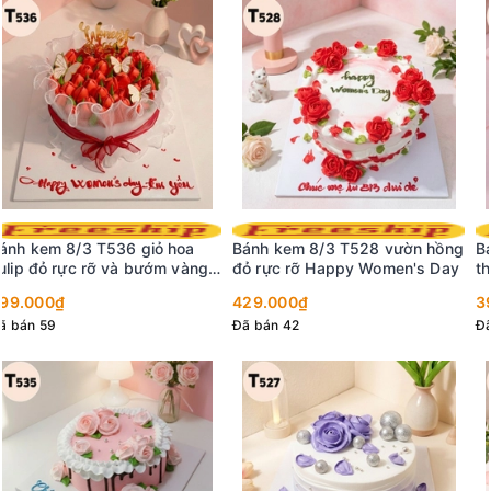
Bánh kem 8/3 T520 Minimalist
thanh lịch với nho xanh và dâu
tây
399.000₫
Đã bán 55