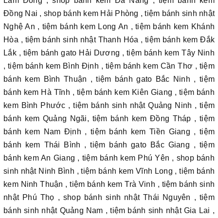
Lâm Đồng , shop bánh kem Đà Nẵng , tiệm bánh kem
Đồng Nai , shop bánh kem Hải Phòng , tiệm bánh sinh nhật
Nghệ An , tiệm bánh kem Long An , tiệm bánh kem Khánh
Hòa , tiệm bánh sinh nhật Thanh Hóa , tiệm bánh kem Đắk
Lắk , tiệm bánh gato Hải Dương , tiệm bánh kem Tây Ninh
, tiệm bánh kem Bình Định , tiệm bánh kem Cần Thơ , tiệm
bánh kem Bình Thuận , tiệm bánh gato Bắc Ninh , tiệm
bánh kem Hà Tĩnh , tiệm bánh kem Kiên Giang , tiệm bánh
kem Bình Phước , tiệm bánh sinh nhật Quảng Ninh , tiệm
bánh kem Quảng Ngãi, tiệm bánh kem Đồng Tháp , tiệm
bánh kem Nam Định , tiệm bánh kem Tiền Giang , tiệm
bánh kem Thái Bình , tiệm bánh gato Bắc Giang , tiệm
bánh kem An Giang , tiệm bánh kem Phú Yên , shop bánh
sinh nhật Ninh Bình , tiệm bánh kem Vĩnh Long , tiệm bánh
kem Ninh Thuận , tiệm bánh kem Trà Vinh , tiệm bánh sinh
nhật Phú Thọ , shop bánh sinh nhật Thái Nguyên , tiệm
bánh sinh nhật Quảng Nam , tiệm bánh sinh nhật Gia Lai ,