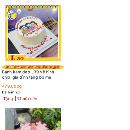
Bánh kem đẹp L39 vẽ hình
chibi gia đình tặng bố mẹ
479.000₫
Đã bán 20
Tặng
01mũ+nến