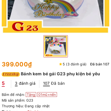
399.000₫
5 (3 đánh giá)
Đã bán 107
Bánh kem bé gái G23 phụ kiện bé yêu
5
3
đánh giá
107
Đã bán
Bấm để nhận:
Tặng
01mũ+nến
Mã sản phẩm:
G23
Thương hiệu:
Đang cập nhật