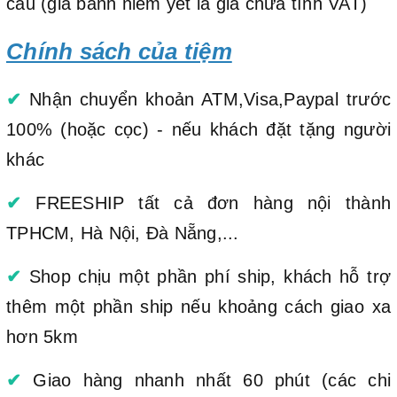
cầu (giá bánh niêm yết là giá chưa tính VAT)
Chính sách của tiệm
✔
Nhận chuyển khoản ATM,Visa,Paypal trước
100% (hoặc cọc) - nếu khách đặt tặng người
khác
✔
FREESHIP tất cả đơn hàng nội thành
TPHCM, Hà Nội, Đà Nẵng,...
✔
Shop chịu một phần phí ship, khách hỗ trợ
thêm một phần ship nếu khoảng cách giao xa
hơn 5km
✔
Giao hàng nhanh nhất 60 phút (các chi