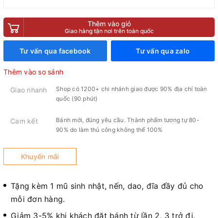
Thêm vào giỏ
Giao hàng tận nơi trên toàn quốc
Tư vấn qua facebook
Tư vấn qua zalo
Thêm vào so sánh
Shop có 1200+ chi nhánh giao được 90% địa chỉ toàn
Giao nhanh
quốc (90 phút)
Bánh mới, đúng yêu cầu. Thành phẩm tương tự 80-
Cam kết
90% do làm thủ công không thể 100%
Khuyến mãi
Tặng kèm 1 mũ sinh nhật, nến, dao, đĩa đầy đủ cho
mỗi đơn hàng.
Giảm 3-5% khi khách đặt bánh từ lần 2, 3 trở đi.