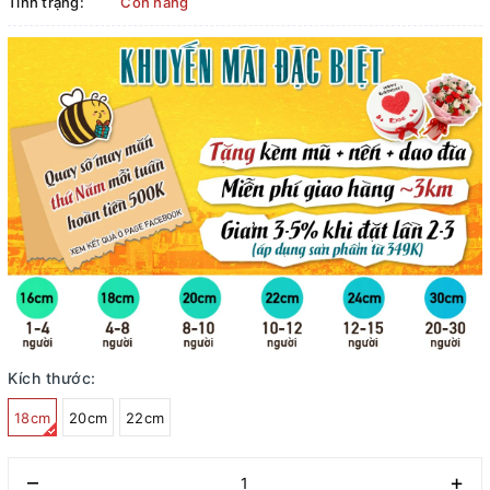
Tình trạng:
Còn hàng
Kích thước:
18cm
20cm
22cm
–
+