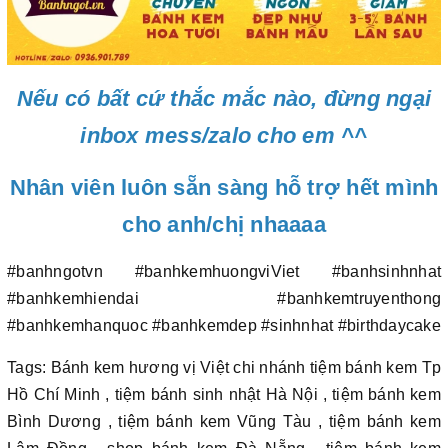
Nếu có bất cứ thắc mắc nào, đừng ngại
inbox mess/zalo cho em ^^
Nhân viên luôn sẵn sàng hỗ trợ hết mình
cho anh/chị nhaaaa
#banhngotvn #banhkemhuongviViet #banhsinhnhat
#banhkemhiendai #banhkemtruyenthong
#banhkemhanquoc #banhkemdep #sinhnhat #birthdaycake
Tags: Bánh kem hương vị Việt chi nhánh tiệm bánh kem Tp
Hồ Chí Minh , tiệm bánh sinh nhật Hà Nội , tiệm bánh kem
Bình Dương , tiệm bánh kem Vũng Tàu , tiệm bánh kem