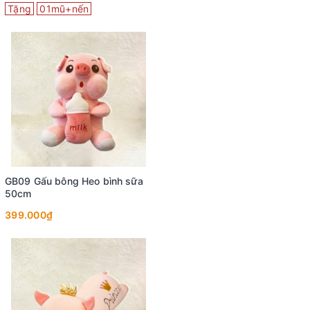
Tặng
01mũ+nến
GB09 Gấu bông Heo bình sữa
50cm
399.000₫