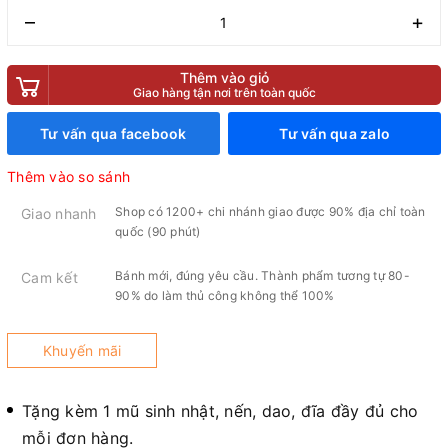
–
+
Thêm vào giỏ
Giao hàng tận nơi trên toàn quốc
Tư vấn qua facebook
Tư vấn qua zalo
Thêm vào so sánh
Shop có 1200+ chi nhánh giao được 90% địa chỉ toàn
Giao nhanh
quốc (90 phút)
Bánh mới, đúng yêu cầu. Thành phẩm tương tự 80-
Cam kết
90% do làm thủ công không thể 100%
Khuyến mãi
Tặng kèm 1 mũ sinh nhật, nến, dao, đĩa đầy đủ cho
mỗi đơn hàng.