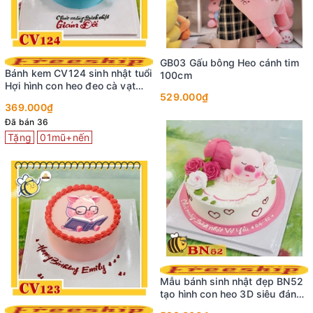
GB03 Gấu bông Heo cánh tim
Bánh kem CV124 sinh nhật tuổi
100cm
Hợi hình con heo đeo cà vạt
529.000₫
cute
369.000₫
Đã bán 36
Tặng
01mũ+nến
Mẫu bánh sinh nhật đẹp BN52
tạo hình con heo 3D siêu đáng
yêu