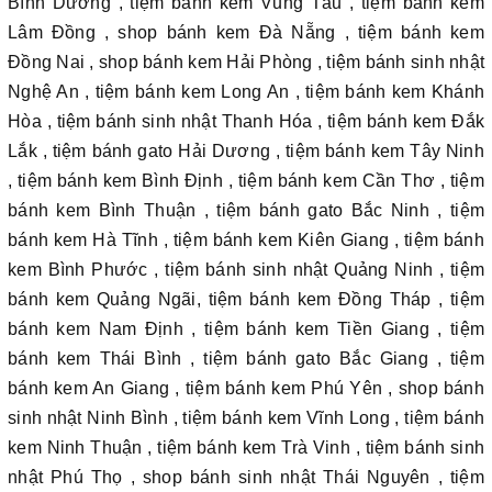
Bình Dương , tiệm bánh kem Vũng Tàu , tiệm bánh kem
Lâm Đồng , shop bánh kem Đà Nẵng , tiệm bánh kem
Đồng Nai , shop bánh kem Hải Phòng , tiệm bánh sinh nhật
Nghệ An , tiệm bánh kem Long An , tiệm bánh kem Khánh
Hòa , tiệm bánh sinh nhật Thanh Hóa , tiệm bánh kem Đắk
Lắk , tiệm bánh gato Hải Dương , tiệm bánh kem Tây Ninh
, tiệm bánh kem Bình Định , tiệm bánh kem Cần Thơ , tiệm
bánh kem Bình Thuận , tiệm bánh gato Bắc Ninh , tiệm
bánh kem Hà Tĩnh , tiệm bánh kem Kiên Giang , tiệm bánh
kem Bình Phước , tiệm bánh sinh nhật Quảng Ninh , tiệm
bánh kem Quảng Ngãi, tiệm bánh kem Đồng Tháp , tiệm
bánh kem Nam Định , tiệm bánh kem Tiền Giang , tiệm
bánh kem Thái Bình , tiệm bánh gato Bắc Giang , tiệm
bánh kem An Giang , tiệm bánh kem Phú Yên , shop bánh
sinh nhật Ninh Bình , tiệm bánh kem Vĩnh Long , tiệm bánh
kem Ninh Thuận , tiệm bánh kem Trà Vinh , tiệm bánh sinh
nhật Phú Thọ , shop bánh sinh nhật Thái Nguyên , tiệm