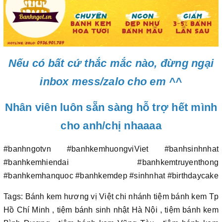
Nếu có bất cứ thắc mắc nào, đừng ngại
inbox mess/zalo cho em ^^
Nhân viên luôn sẵn sàng hỗ trợ hết mình
cho anh/chị nhaaaa
#banhngotvn #banhkemhuongviViet #banhsinhnhat
#banhkemhiendai #banhkemtruyenthong
#banhkemhanquoc #banhkemdep #sinhnhat #birthdaycake
Tags: Bánh kem hương vị Việt chi nhánh tiệm bánh kem Tp
Hồ Chí Minh , tiệm bánh sinh nhật Hà Nội , tiệm bánh kem