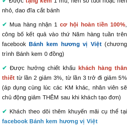
✔
Được
tặng kèm
1 mũ, nến số tuổi hoặc nến
nhỏ, dao đĩa cắt bánh
✔
Mua hàng nhận 1
cơ hội hoàn tiền 100%
,
công bố kết quả vào thứ Năm hàng tuần trên
facebook
Bánh kem hương vị Việt
(chương
trình Bánh kem 0 đồng)
✔
Được hưởng chiết khấu
khách hàng thân
thiết
từ lần 2 giảm 3%, từ lần 3 trở đi giảm 5%
(áp dụng cùng lúc các KM khác, nhân viên sẽ
chủ động giảm THÊM sau khi khách tạo đơn)
✔
Khách theo dõi thêm khuyến mãi cụ thể tại
facebook Bánh kem hương vị Việt