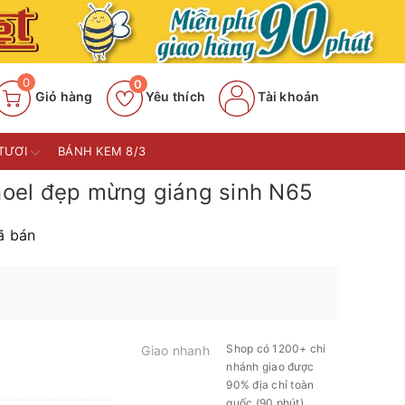
0
0
Giỏ hàng
Yêu thích
Tài khoản
TƯƠI
BÁNH KEM 8/3
oel đẹp mừng giáng sinh N65
 bán
Shop có 1200+ chi
Giao nhanh
nhánh giao được
90% địa chỉ toàn
quốc (90 phút)