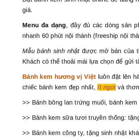
giá.
Menu đa dạng
, đầy đủ các dòng sản p
nhanh 60 phút nội thành (freeship nội t
Mẫu bánh sinh nhật
được mở bán của ti
Khách có thể thoải mái lựa chọn để gửi t
Bánh kem hương vị Việt
luôn đặt lên 
chiếc bánh kem đẹp nhất,
ít ngọt
và thơm
>> Bánh bông lan trứng muối, bánh kem 
>> Bánh kem sữa tươi truyền thống: tặng
>> Bánh kem công ty, tặng sinh nhật khá