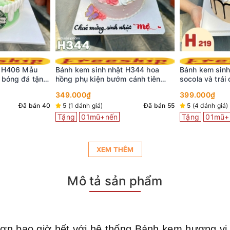
t H406 Mẫu
Bánh kem sinh nhật H344 hoa
Bánh kem sinh
 bóng đá tặng
hồng phụ kiện bướm cánh tiên
socola và trái
nhẹ nhàng
349.000₫
399.000₫
Đã bán 40
5 (1 đánh giá)
Đã bán 55
5 (4 đánh giá)
Tặng
01mũ+nến
Tặng
01mũ+
XEM THÊM
Mô tả sản phẩm
ơn bao giờ hết với hệ thống Bánh kem hương vị Vi