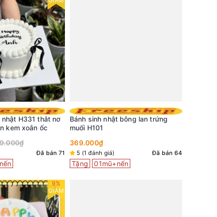
GIẢM
 nhật H331 thắt nơ
Bánh sinh nhật bông lan trứng
Bánh kem
ền kem xoắn ốc
muối H101
chibi đá
9.000₫
369.000₫
399.000
Đã bán 71
5 (1 đánh giá)
Đã bán 64
Đã bán 12
nến
Tặng
01mũ+nến
Tặng
0
9%
GIẢM