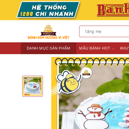
DANH MỤC SẢN PHẨM
MẪU BÁNH HOT
KHU