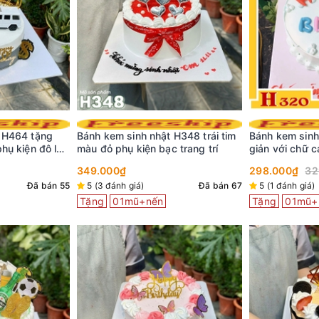
 H464 tặng
Bánh kem sinh nhật H348 trái tim
Bánh kem sin
hụ kiện đô la
màu đỏ phụ kiện bạc trang trí
giản với chữ c
349.000₫
298.000₫
32
Đã bán 55
5 (3 đánh giá)
Đã bán 67
5 (1 đánh giá)
Tặng
01mũ+nến
Tặng
01mũ+