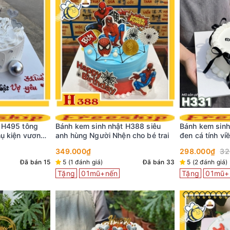
 H495 tông
Bánh kem sinh nhật H388 siêu
Bánh kem sinh
hụ kiện vương
anh hùng Người Nhện cho bé trai
đen cá tính vi
349.000₫
298.000₫
32
Đã bán 15
5 (1 đánh giá)
Đã bán 33
5 (2 đánh giá)
Tặng
01mũ+nến
Tặng
01mũ+