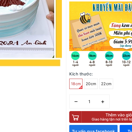
Kích thước:
18cm
20cm
22cm
–
+
Thêm vào giỏ
Giao hàng tận nơi trên 
Tư vấn qua facebook
Tư