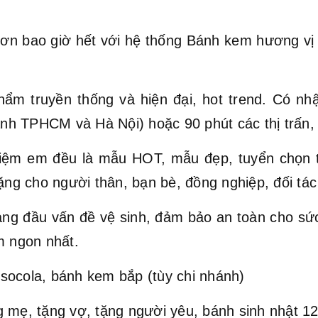
ơn bao giờ hết với hệ thống Bánh kem hương vị Vi
hẩm truyền thống và hiện đại, hot trend. Có nh
hành TPHCM và Hà Nội) hoặc 90 phút các thị trấn,
ệm em đều là mẫu HOT, mẫu đẹp, tuyển chọn t
ặng cho người thân, bạn bè, đồng nghiệp, đối tác 
hàng đầu vấn đề vệ sinh, đảm bảo an toàn cho s
 ngon nhất.
socola, bánh kem bắp (tùy chi nhánh)
 mẹ, tặng vợ, tặng người yêu, bánh sinh nhật 12 