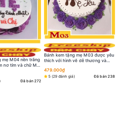
Bánh kem
đỏ cắm t
mừng sin
449.000
g mẹ M03 được yêu
5 (16 đá
Bánh kem M43 đóa hoa tulip màu
 vẽ dễ thương và
xanh tặng mẹ yêu siêu xinh đẹp
tím cả trên và dưới
369.000₫
)
Đã bán 238
5 (5 đánh giá)
Đã bán 281
Tặng
01mũ+nến