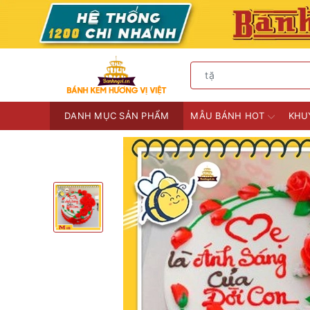
DANH MỤC SẢN PHẨM
MẪU BÁNH HOT
KHU