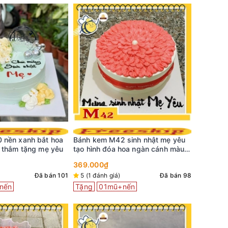
 sinh nhật mẹ yêu
Bánh ke
Bánh kem M47 sinh nhật mẹ đóa
hoa ngàn cánh màu
hồng nhạ
hoa bánh kem màu đỏ hồng rực rỡ
tượng và
399.000
369.000₫
Đã bán 98
5 (3 đán
5 (3 đánh giá)
Đã bán 288
nến
Tặng
01mũ+nến