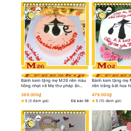
nền màu
Bánh kem tặng mẹ M02 siêu đẹp
Bánh kem M41 sinh
p ấn
nền trắng bắt hoa hồng đối xứng
tone đỏ trắng bắt m
và chữ Mẹ thư pháp ý nghĩa
479.000₫
369.000₫
Đã bán 56
5 (10 đánh giá)
Đã bán 33
5 (8 đánh giá)
Tặng
01mũ+nến