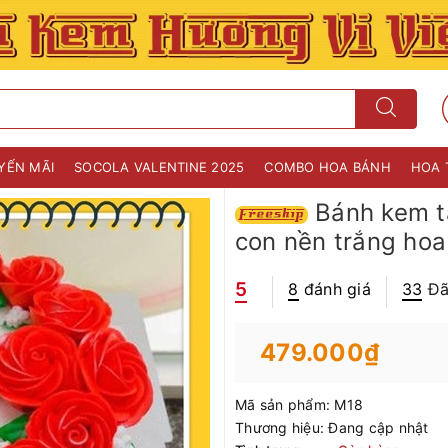
YẾN MÃI
SOCOLA VALENTINE 2025
COMBO HOA BÁNH
HOA 
Bánh kem t
con nền trắng hoa
5
8
đánh giá
33
Đã
479.000₫
Mã sản phẩm:
M18
Thương hiệu:
Đang cập nhật