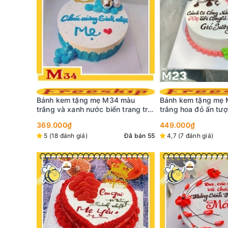
màu
Bánh kem tặng mẹ M23 màu
rang trí
trắng hoa đỏ ấn tượng với dòng
Bánh kem tặng mẹ 
mới nhất
thơ ghi trên bánh vô cùng ý nghĩa
mẹ yêu những bông
449.000₫
sống động trên nền
Đã bán 55
4,7 (7 đánh giá)
Đã bán 27
399.000₫
5 (6 đánh giá)