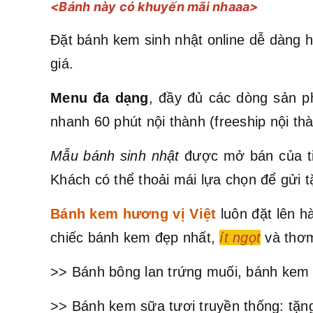
<Bánh này có khuyến mãi nhaaa>
Đặt bánh kem sinh nhật online dễ dàng h
giá.
Menu đa dạng
, đầy đủ các dòng sản p
nhanh 60 phút nội thành (freeship nội t
Mẫu bánh sinh nhật
được mở bán của ti
Khách có thể thoải mái lựa chọn để gửi t
Bánh kem hương vị Việt
luôn đặt lên 
chiếc bánh kem đẹp nhất,
ít ngọt
và thơm
>> Bánh bông lan trứng muối, bánh kem 
>> Bánh kem sữa tươi truyền thống: tặng