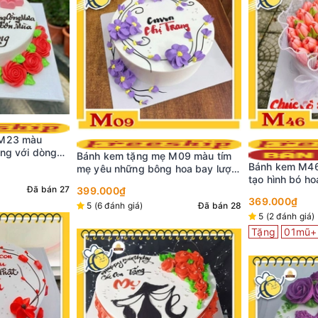
M09 màu tím
Bánh kem M44 
Bánh kem M46 sinh nhật mẹ yêu
 hoa bay lượn
trí hoa màu tí
tạo hình bó hoa tulip màu đỏ gói
 màu trắng
369.000₫
trong voan xinh đẹp
369.000₫
Đã bán 28
Đã bán 107
5 (2 đánh giá)
Đã bán 280
Tặng
01mũ+
Tặng
01mũ+nến