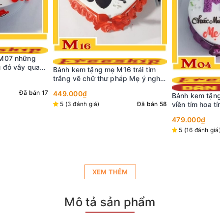
16 trái tim
háp Mẹ ý nghĩa
ỏ tươi thắm
Bánh kem tặn
Bánh kem tặng mẹ M04 nền trắng
thích với hình
Đã bán 58
viền tím hoa tím nơ tím và chữ Mẹ
nhiều đóa hoa 
479.000₫
in hoa ý nghĩa
bánh
479.000₫
5 (29 đánh giá
5 (16 đánh giá)
Đã bán 272
XEM THÊM
Mô tả sản phẩm