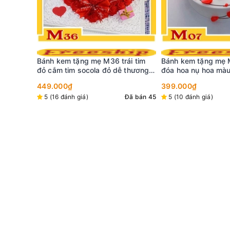
ái tim
Bánh kem tặng mẹ M07 những
 thương
đóa hoa nụ hoa màu đỏ vây quanh
Bánh kem tặng mẹ M
chiếc bánh sinh nhật đẹp màu
trắng vẽ chữ thư p
399.000₫
trắng
và những đóa hoa đ
Đã bán 45
5 (10 đánh giá)
Đã bán 17
449.000₫
5 (3 đánh giá)