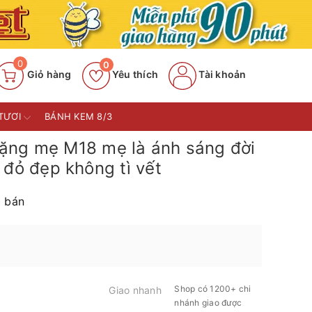
0
0
Giỏ hàng
Yêu thích
Tài khoản
TƯƠI
BÁNH KEM 8/3
ặng mẹ M18 mẹ là ánh sáng đời
 đỏ đẹp không tì vết
 bán
Shop có 1200+ chi
Giao nhanh
nhánh giao được