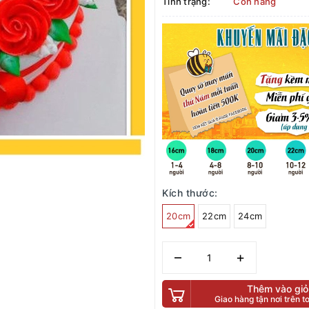
Tình trạng:
Còn hàng
Kích thước:
20cm
22cm
24cm
–
+
Thêm vào giỏ
Giao hàng tận nơi trên 