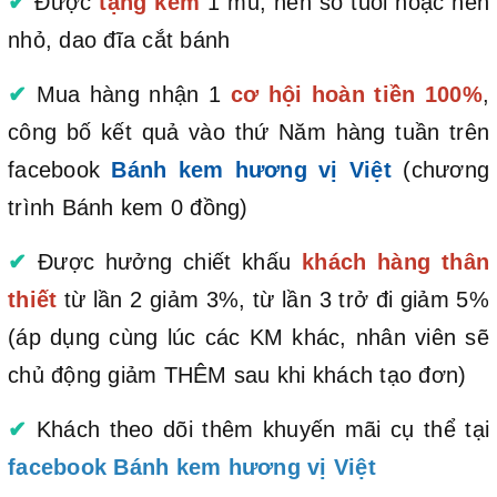
✔
Được
tặng kèm
1 mũ, nến số tuổi hoặc nến
nhỏ, dao đĩa cắt bánh
✔
Mua hàng nhận 1
cơ hội hoàn tiền 100%
,
công bố kết quả vào thứ Năm hàng tuần trên
facebook
Bánh kem hương vị Việt
(chương
trình Bánh kem 0 đồng)
✔
Được hưởng chiết khấu
khách hàng thân
thiết
từ lần 2 giảm 3%, từ lần 3 trở đi giảm 5%
(áp dụng cùng lúc các KM khác, nhân viên sẽ
chủ động giảm THÊM sau khi khách tạo đơn)
✔
Khách theo dõi thêm khuyến mãi cụ thể tại
facebook Bánh kem hương vị Việt