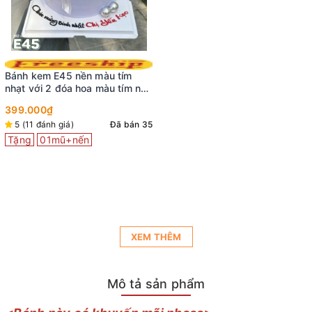
Bánh kem E45 nền màu tím
nhạt với 2 đóa hoa màu tím nở
rộ cùng phụ kiện tinh tế
399.000₫
5 (11 đánh giá)
Đã bán 35
Tặng
01mũ+nến
XEM THÊM
Mô tả sản phẩm