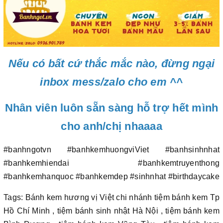
Nếu có bất cứ thắc mắc nào, đừng ngại
inbox mess/zalo cho em ^^
Nhân viên luôn sẵn sàng hỗ trợ hết mình
cho anh/chị nhaaaa
#banhngotvn #banhkemhuongviViet #banhsinhnhat
#banhkemhiendai #banhkemtruyenthong
#banhkemhanquoc #banhkemdep #sinhnhat #birthdaycake
Tags: Bánh kem hương vị Việt chi nhánh tiệm bánh kem Tp
Hồ Chí Minh , tiệm bánh sinh nhật Hà Nội , tiệm bánh kem