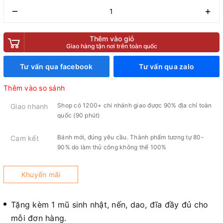
–
+
Thêm vào giỏ
Giao hàng tận nơi trên toàn quốc
Tư vấn qua facebook
Tư vấn qua zalo
Thêm vào so sánh
Shop có 1200+ chi nhánh giao được 90% địa chỉ toàn
Giao nhanh
quốc (90 phút)
Bánh mới, đúng yêu cầu. Thành phẩm tương tự 80-
Cam kết
90% do làm thủ công không thể 100%
Khuyến mãi
Tặng kèm 1 mũ sinh nhật, nến, dao, đĩa đầy đủ cho
mỗi đơn hàng.