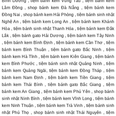
Bình Dương , tiệm bánh kem Vũng Tàu , tiệm bánh kem
Lâm Đồng , shop bánh kem Đà Nẵng , tiệm bánh kem
Đồng Nai , shop bánh kem Hải Phòng , tiệm bánh sinh nhật
Nghệ An , tiệm bánh kem Long An , tiệm bánh kem Khánh
Hòa , tiệm bánh sinh nhật Thanh Hóa , tiệm bánh kem Đắk
Lắk , tiệm bánh gato Hải Dương , tiệm bánh kem Tây Ninh
, tiệm bánh kem Bình Định , tiệm bánh kem Cần Thơ , tiệm
bánh kem Bình Thuận , tiệm bánh gato Bắc Ninh , tiệm
bánh kem Hà Tĩnh , tiệm bánh kem Kiên Giang , tiệm bánh
kem Bình Phước , tiệm bánh sinh nhật Quảng Ninh , tiệm
bánh kem Quảng Ngãi, tiệm bánh kem Đồng Tháp , tiệm
bánh kem Nam Định , tiệm bánh kem Tiền Giang , tiệm
bánh kem Thái Bình , tiệm bánh gato Bắc Giang , tiệm
bánh kem An Giang , tiệm bánh kem Phú Yên , shop bánh
sinh nhật Ninh Bình , tiệm bánh kem Vĩnh Long , tiệm bánh
kem Ninh Thuận , tiệm bánh kem Trà Vinh , tiệm bánh sinh
nhật Phú Thọ , shop bánh sinh nhật Thái Nguyên , tiệm