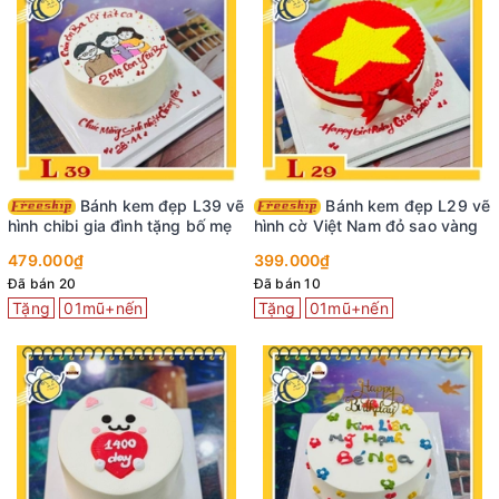
Bánh kem đẹp L39 vẽ
Bánh kem đẹp L29 vẽ
hình chibi gia đình tặng bố mẹ
hình cờ Việt Nam đỏ sao vàng
479.000₫
399.000₫
Đã bán 20
Đã bán 10
Tặng
01mũ+nến
Tặng
01mũ+nến