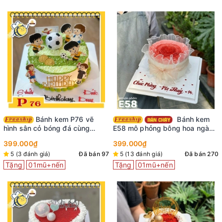
Bánh kem P76 vẽ
Bánh kem
hình sân cỏ bóng đá cùng
E58 mô phỏng bông hoa ngàn
những hình dán em bé trai vui
cánh màu đỏ nhìn là mê
399.000₫
399.000₫
vẻ
5 (3 đánh giá)
Đã bán 97
5 (13 đánh giá)
Đã bán 270
Tặng
01mũ+nến
Tặng
01mũ+nến