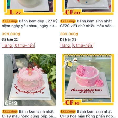
Bánh kem đẹp L27 kỷ
Bánh kem sinh nhật
niệm ngày yêu nhau, ngày cưới
CF20 viết chữ nhiều màu sắc
dễ thương
cực vui nhộn
399.000₫
399.000₫
Đã bán 22
Đã bán 33
Tặng
01mũ+nến
Tặng
01mũ+nến
Bánh kem sinh nhật
Bánh kem sinh nhật
CF19 màu hồng cùng búp bê
CF16 hoa màu hồng phấn ngọt