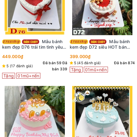
Mẫu bánh
Mẫu bánh
kem đẹp D76 trái tim tình yêu
kem đẹp D72 siêu HOT bán
ngọt ngào
chạy nhất tại shop
449.000₫
399.000₫
Đã bán 59
Đã
5 (45 đánh giá)
Đã bán 874
5 (17 đánh giá)
bán 339
Tặng
01mũ+nến
Tặng
01mũ+nến