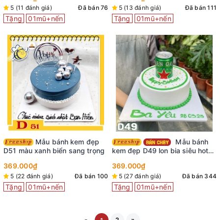
5 (11 đánh giá)
Đã bán 76
5 (13 đánh giá)
Đã bán 111
Tặng
01mũ+nến
Tặng
01mũ+nến
Mẫu bánh kem đẹp
Mẫu bánh
D51 màu xanh biển sang trọng
kem đẹp D49 lon bia siêu hot
tiktok
369.000₫
369.000₫
5 (22 đánh giá)
Đã bán 100
5 (27 đánh giá)
Đã bán 344
Tặng
01mũ+nến
Tặng
01mũ+nến
2
»