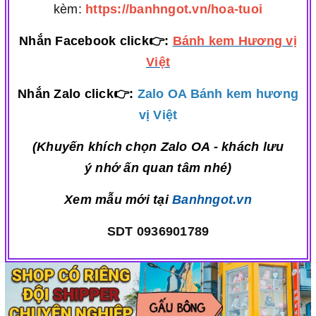
kèm:
https://banhngot.vn/hoa-tuoi
Nhắn Facebook click👉:
Bánh kem Hương vị
Việt
Nhắn Zalo click👉:
Zalo OA Bánh kem hương
vị Việt
(Khuyến khích chọn Zalo OA - khách lưu
ý nhớ ấn quan tâm nhé)
Xem mẫu mới tại
Banhngot.vn
SDT 0936901789