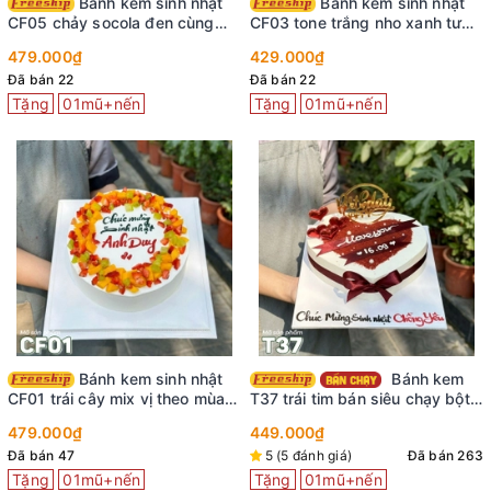
Bánh kem sinh nhật
Bánh kem sinh nhật
CF05 chảy socola đen cùng
CF03 tone trắng nho xanh tươi
trái cây chuẩn vị tuổi thơ
mát lành tươi ngon
479.000₫
429.000₫
Đã bán 22
Đã bán 22
Tặng
01mũ+nến
Tặng
01mũ+nến
Bánh kem sinh nhật
Bánh kem
CF01 trái cây mix vị theo mùa
T37 trái tim bán siêu chạy bột
thơm ngon tươi mát
red velved viết chữ lên ruy
479.000₫
449.000₫
băng sáng tạo
Đã bán 47
5 (5 đánh giá)
Đã bán 263
Tặng
01mũ+nến
Tặng
01mũ+nến