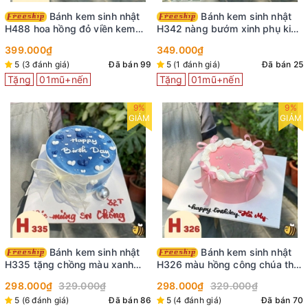
Bánh kem sinh nhật
Bánh kem sinh nhật
H488 hoa hồng đỏ viền kem
H342 nàng bướm xinh phụ kiện
cùng bướm xinh
cô gái trang trí
399.000₫
349.000₫
5 (3 đánh giá)
Đã bán 99
5 (1 đánh giá)
Đã bán 25
Tặng
01mũ+nến
Tặng
01mũ+nến
9%
9%
GIẢM
GIẢM
Bánh kem sinh nhật
Bánh kem sinh nhật
H335 tặng chồng màu xanh
H326 màu hồng công chúa thắt
nước biển viền kem trắng
nơ ruy băng
298.000₫
329.000₫
298.000₫
329.000₫
5 (6 đánh giá)
Đã bán 86
5 (4 đánh giá)
Đã bán 70