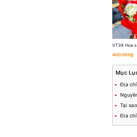
VT39 Hoa s
400.000₫
Mục Lụ
Địa ch
Nguyên
Tại sa
Địa ch