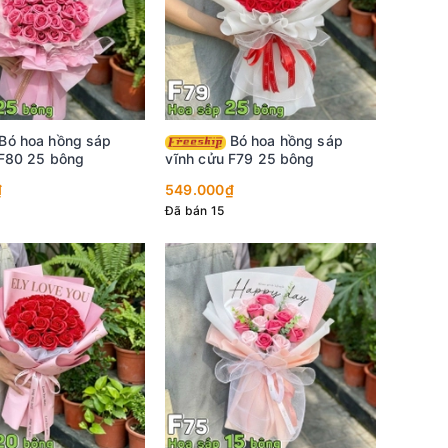
Bó hoa hồng sáp
 F80 25 bông
vĩnh cửu F79 25 bông
₫
549.000₫
Đã bán 15