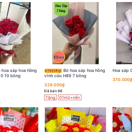
Bó hoa sáp hoa hồng
Hoa sáp 
90 10 bông
vĩnh cửu H89 7 bông
370.000
329.000₫
Đã bán 96
Tặng
01mũ+nến