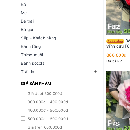
Bố
Mẹ
Bé trai
Bé gái
Sếp - Khách hàng
Bó hoa hồng sáp
vĩnh cửu F
Bánh tầng
Trứng muối
888.000₫
Đã bán 7
Bánh socola
Trái tim
GIÁ SẢN PHẨM
Giá dưới 300.000đ
300.000đ - 400.000đ
400.000đ - 500.000đ
500.000đ - 600.000đ
Giá trên 600.000đ