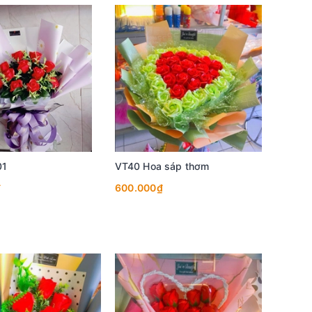
01
VT40 Hoa sáp thơm
₫
600.000₫