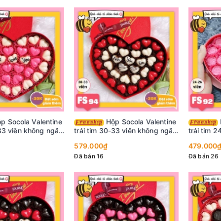
Hộp Socola Valentine
Hộp Socola Valentine
-33 viên không ngăn
trái tim 30-33 viên không ngăn
trái tim 
FS94
FS92
579.000₫
479.000
Đã bán 16
Đã bán 26