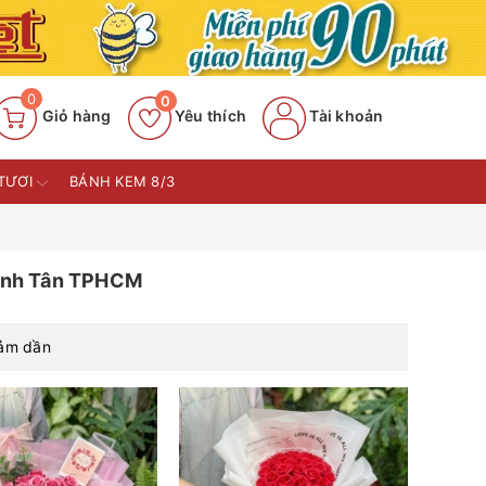
0
0
Giỏ hàng
Yêu thích
Tài khoản
TƯƠI
BÁNH KEM 8/3
Bình Tân TPHCM
iảm dần