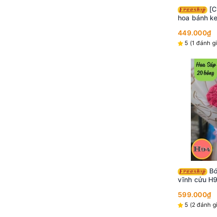
[Chỉ ship HCM] Set
hoa bánh k
449.000₫
5 (1 đánh g
Bó hoa sáp hoa hồng
vĩnh cửu H
599.000₫
5 (2 đánh g