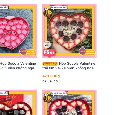
Hộp Socola Valentine
24-26 viên không ngăn
trái tim 24-26 viên không ngăn
FS91
₫
479.000₫
Đã bán 16