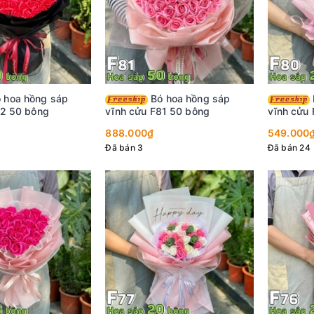
Bó hoa hồng sáp
Bó hoa hồng sáp
82 50 bông
vĩnh cửu F81 50 bông
vĩnh cửu
888.000₫
549.000
Đã bán 3
Đã bán 24