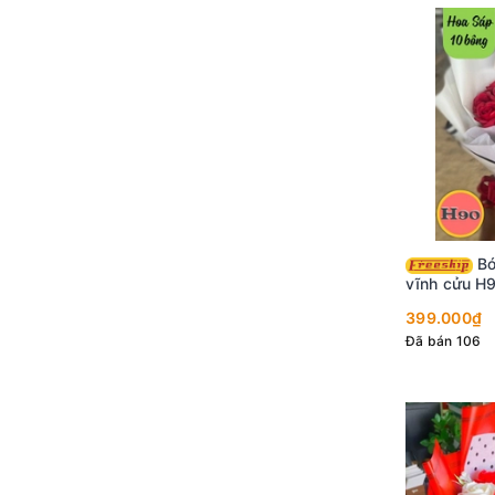
Bó hoa sáp hoa hồng
vĩnh cửu H
399.000₫
Đã bán 106