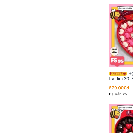
Hộp Socola Valentine
trái tim 30
FS95
579.000₫
Đã bán 25