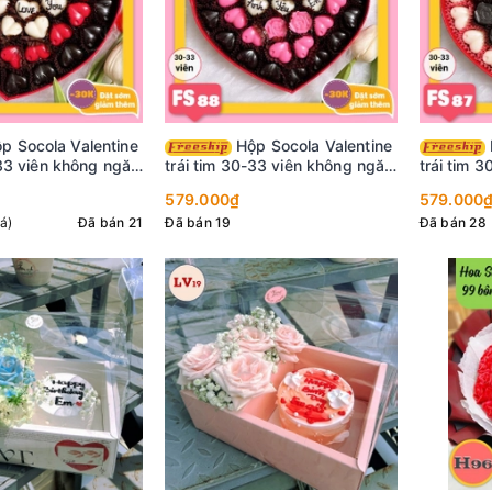
Hộp Socola Valentine
Hộp Socola Valentine
-33 viên không ngăn
trái tim 30-33 viên không ngăn
trái tim 
FS88
FS87
579.000₫
579.000
iá)
Đã bán 21
Đã bán 19
Đã bán 28