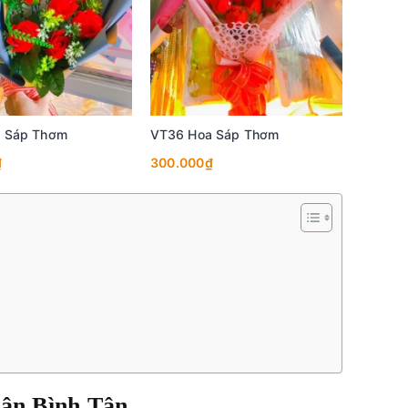
 Sáp Thơm
VT36 Hoa Sáp Thơm
₫
300.000₫
uận Bình Tân