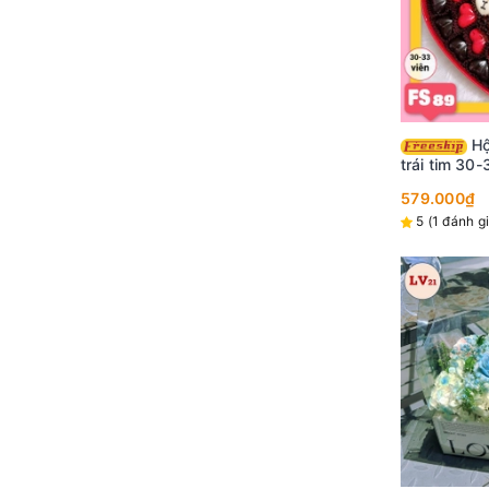
Hộp Socola Valentine
trái tim 30
FS89
579.000₫
5 (1 đánh g