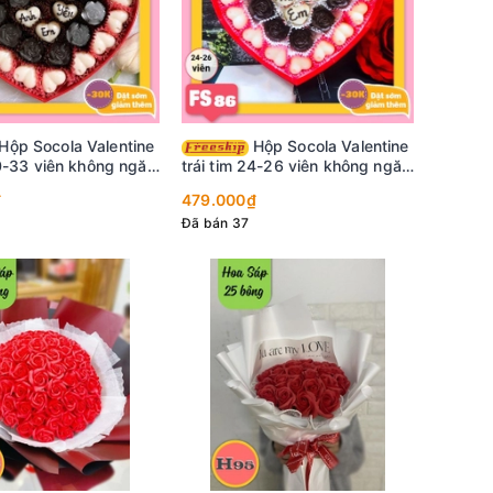
Hộp Socola Valentine
30-33 viên không ngăn
trái tim 24-26 viên không ngăn
FS86
₫
479.000₫
Đã bán 37