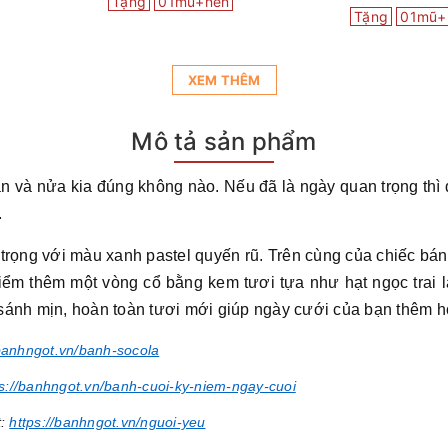
Tặng
01mũ+nến
Tặng
01mũ+
XEM THÊM
Mô tả sản phẩm
 và nửa kia đúng không nào. Nếu đã là ngày quan trọng thì đ
.
trọng với màu xanh pastel quyến rũ. Trên cùng của chiếc bá
điểm thêm một vòng cổ bằng kem tươi tựa như hạt ngọc trai 
 sánh mịn, hoàn toàn tươi mới giúp ngày cưới của bạn thêm 
/banhngot.vn/banh-socola
ps://banhngot.vn/banh-cuoi-ky-niem-ngay-cuoi
t:
https://banhngot.vn/nguoi-yeu