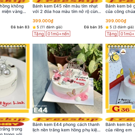
hồng không
Bánh kem E45 nền màu tím nhạt
Bánh kem bé 
g miện vàng
với 2 đóa hoa màu tím nở rộ cùng
của công chú
 lững lờ
phụ kiện tinh tế
399.000₫
399.000₫
Đã bán 83
5 (11 đánh giá)
Đã bán 35
5 (3 đánh giá)
Tặng
01mũ+nến
Tặng
01mũ+
Bánh kem E44 phong cách thanh
Bánh kem bé 
rắng trong
lịch nền trắng kem hồng phụ kiện
của riêng em
g trọng với