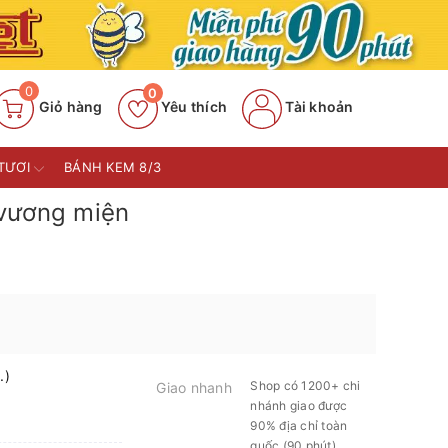
0
0
Giỏ hàng
Yêu thích
Tài khoản
TƯƠI
BÁNH KEM 8/3
vương miện
.)
Shop có 1200+ chi
Giao nhanh
nhánh giao được
90% địa chỉ toàn
quốc (90 phút)