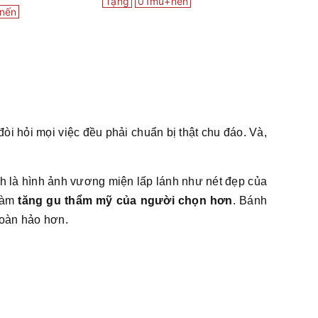
Tặng
01mũ+nến
nến
òi hỏi mọi việc đều phải chuẩn bị thật chu đáo. Và,
nh là hình ảnh vương miện lấp lánh như nét đẹp của
làm
tăng gu thẩm mỹ của người chọn hơn
. Bánh
hoàn hảo hơn.