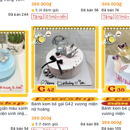
bươm bướm trái tim hường phấn
399.000₫
349.000₫
h cực
xinh xắn
5 (4 đánh giá)
Đã bán 56
Đã bán 74
Đã bán 244
Tặng
01mũ+nến
Tặng
01mũ+
Bánh kem bé gái G42 vương miện
giản màu xanh
Bánh kem bé 
nữ hoàng
iện sinh nhật
vương miện
399.000₫
n kiêu sa
399.000₫
5 (1 đánh giá)
Đã bán 89
Đã bán 54
Đã bán 105