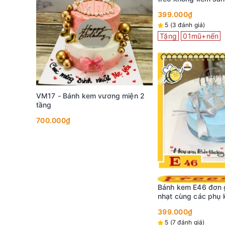
vương miện bạc xin
399.000₫
5 (3 đánh giá)
Tặng
01mũ+nến
VM17 - Bánh kem vương miện 2
 miện
tầng
700.000₫
Bánh kem E46 đơn 
nhạt cùng các phụ k
màu bạc vương miệ
399.000₫
5 (7 đánh giá)