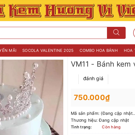
YẾN MÃI
SOCOLA VALENTINE 2025
COMBO HOA BÁNH
HOA 
VM11 - Bánh kem 
đánh giá
750.000₫
Mã sản phẩm:
(Đang cập nhật..
Thương hiệu:
Đang cập nhật
Tình trạng:
Còn hàng