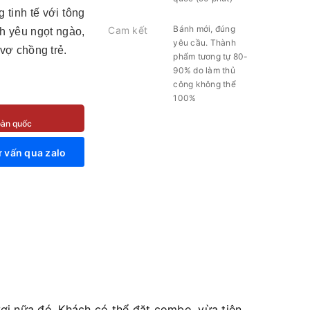
 tinh tế với tông
Bánh mới, đúng
Cam kết
nh yêu ngọt ngào,
yêu cầu. Thành
vợ chồng trẻ.
phẩm tương tự 80-
90% do làm thủ
công không thể
100%
toàn quốc
 vấn qua zalo
i nữa đó. Khách có thể đặt combo, vừa tiện