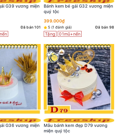
VM23 - 
gái G39 vương miện
Bánh kem bé gái G32 vương miện
370.000
a
quý tộc
399.000₫
Đã bán 101
5 (1 đánh giá)
Đã bán 98
nến
Tặng
01mũ+nến
VM22 - 
tặng bạn
400.000
gái G36 vương miện
Mẫu bánh kem đẹp D79 vương
miện quý tộc