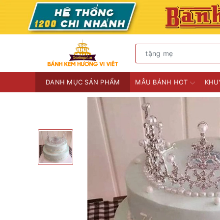
DANH MỤC SẢN PHẨM
MẪU BÁNH HOT
KHU