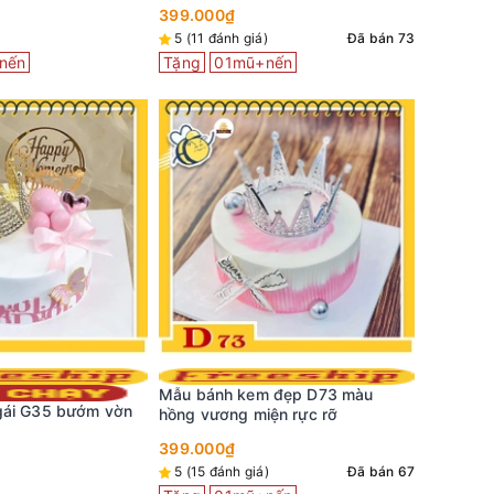
399.000₫
5 (11 đánh giá)
Đã bán 73
nến
Tặng
01mũ+nến
VM21 - 
450.000
Mẫu bánh kem đẹp D73 màu
gái G35 bướm vờn
hồng vương miện rực rỡ
399.000₫
5 (15 đánh giá)
Đã bán 67