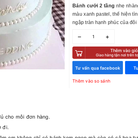
Bánh cưới 2 tầng
nhẹ nhàng
màu xanh pastel, thể hiện tì
ngập tràn hạnh phúc của đôi 
–
+
Thêm vào giỏ
Giao hàng tận nơi trên 
Tư vấn qua facebook
Tư
Thêm vào so sánh
đủ cho mỗi đơn hàng.
 đi.
iệm em không chỉ có bánh kem ngon mà còn có cả hoa tươ