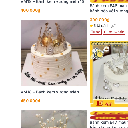
 miện
VM19 - Bánh kem vương miện 19
Bánh kem E48 màu 
400.000₫
bánh bèo với vươn
gold cùng bướm bay
399.000₫
5 (3 đánh giá)
Tặng
01mũ+nến
 miện
VM18 - Bánh kem vương miện
450.000₫
Bánh kem E47 màu t
trẻo không kém san