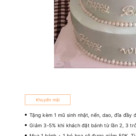
Khuyến mãi
Tặng kèm 1 mũ sinh nhật, nến, dao, đĩa đầy 
Giảm 3-5% khi khách đặt bánh từ lần 2, 3 trở
Mua 1 bánh + 1 bó hoa sẽ được giảm 50K. T