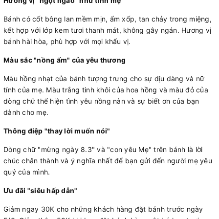
Hương vị "ngọt ngào" như tình mẹ
Bánh có cốt bông lan mềm mịn, ẩm xốp, tan chảy trong miệng,
kết hợp với lớp kem tươi thanh mát, không gây ngán. Hương vị
bánh hài hòa, phù hợp với mọi khẩu vị.
Màu sắc "nồng ấm" của yêu thương
Màu hồng nhạt của bánh tượng trưng cho sự dịu dàng và nữ
tính của mẹ. Màu trắng tinh khôi của hoa hồng và màu đỏ của
dòng chữ thể hiện tình yêu nồng nàn và sự biết ơn của bạn
dành cho mẹ.
Thông điệp "thay lời muốn nói"
Dòng chữ "mừng ngày 8.3" và "con yêu Mẹ" trên bánh là lời
chúc chân thành và ý nghĩa nhất để bạn gửi đến người mẹ yêu
quý của mình.
Ưu đãi "siêu hấp dẫn"
Giảm ngay 30K cho những khách hàng đặt bánh trước ngày