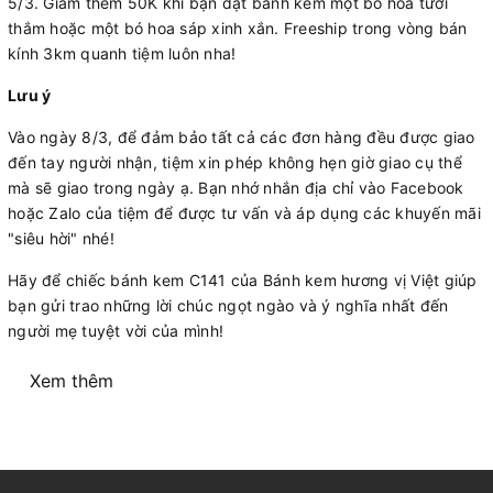
5/3. Giảm thêm 50K khi bạn đặt bánh kèm một bó hoa tươi
thắm hoặc một bó hoa sáp xinh xắn. Freeship trong vòng bán
kính 3km quanh tiệm luôn nha!
Lưu ý
Vào ngày 8/3, để đảm bảo tất cả các đơn hàng đều được giao
đến tay người nhận, tiệm xin phép không hẹn giờ giao cụ thể
mà sẽ giao trong ngày ạ. Bạn nhớ nhắn địa chỉ vào Facebook
hoặc Zalo của tiệm để được tư vấn và áp dụng các khuyến mãi
"siêu hời" nhé!
Hãy để chiếc bánh kem C141 của Bánh kem hương vị Việt giúp
bạn gửi trao những lời chúc ngọt ngào và ý nghĩa nhất đến
người mẹ tuyệt vời của mình!
Xem thêm