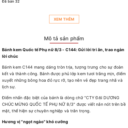
Đã bán 32
XEM THÊM
Mô tả sản phẩm
Bánh kem Quốc tế Phụ nữ 8/3 - C144: Gửi lời tri ân, trao ngàn
lời chúc
Bánh kem C144 mang dáng tròn trịa, tượng trưng cho sự đoàn
kết và thành công. Bánh được phủ lớp kem tươi trắng mịn, điểm
xuyết những bông hoa đỏ rực rỡ, tạo nên vẻ đẹp trang nhã và
lịch sự.
Điểm nhấn đặc biệt của bánh là dòng chữ "CTY ĐẠI DƯƠNG
CHÚC MỪNG QUỐC TẾ PHỤ NỮ 8/3" được viết nắn nót trên bề
mặt, thể hiện sự chuyên nghiệp và trân trọng.
Hương vị "ngọt ngào" khó cưỡng