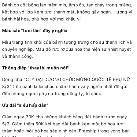
Bánh có cốt bông lan mềm mịn, ẩm xốp, tan chảy trong miệng,
kết hợp với lớp kem tươi thanh mát, không gây ngán. Hương vị
bánh hài hòa, phù hợp với mọi khẩu vị.
Màu sắc "tươi tắn" đầy ý nghĩa
Màu trắng tinh khôi của bánh tượng trưng cho sự thanh lịch và
chuyên nghiệp. Màu đỏ rực rỡ của hoa thể hiện sự nhiệt huyết
và thành công.
Thông điệp "thay lời muốn nói"
Dòng chữ "CTY ĐẠI DƯƠNG CHÚC MỪNG QUỐC TẾ PHỤ NỮ
8/3" trên bánh là lời chúc chân thành và ý nghĩa nhất để gửi
đến những người phụ nữ trong công ty, tổ chức.
Ưu đãi "siêu hấp dẫn"
Giảm ngay 30K cho những khách hàng đặt bánh trước ngày
5/3. Giảm thêm 50K khi bạn đặt bánh kèm một bó hoa tươi
thắm hoặc một bó hoa sáp xinh xắn. Freeship trong vòng bán