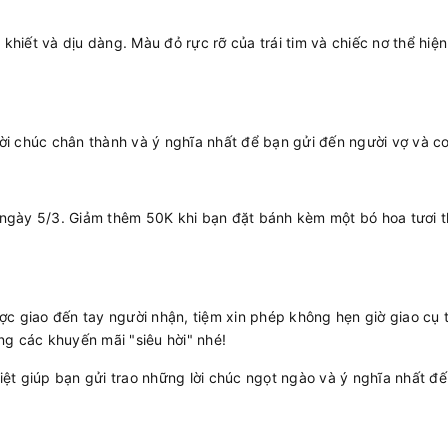
khiết và dịu dàng. Màu đỏ rực rỡ của trái tim và chiếc nơ thể hiệ
lời chúc chân thành và ý nghĩa nhất để bạn gửi đến người vợ và c
gày 5/3. Giảm thêm 50K khi bạn đặt bánh kèm một bó hoa tươi th
 giao đến tay người nhận, tiệm xin phép không hẹn giờ giao cụ t
g các khuyến mãi "siêu hời" nhé!
 giúp bạn gửi trao những lời chúc ngọt ngào và ý nghĩa nhất đến