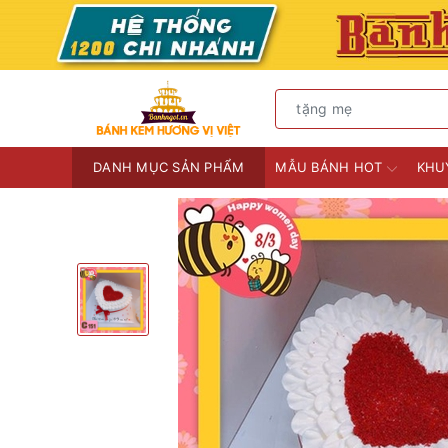
DANH MỤC SẢN PHẨM
MẪU BÁNH HOT
KHU