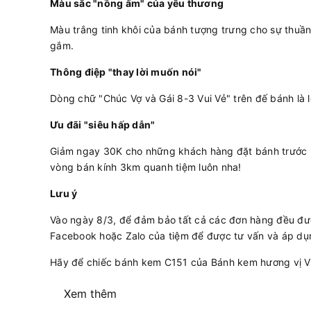
Màu sắc "nồng ấm" của yêu thương
Màu trắng tinh khôi của bánh tượng trưng cho sự thuần 
gắm.
Thông điệp "thay lời muốn nói"
Dòng chữ "Chúc Vợ và Gái 8-3 Vui Vẻ" trên đế bánh là 
Ưu đãi "siêu hấp dẫn"
Giảm ngay 30K cho những khách hàng đặt bánh trước n
vòng bán kính 3km quanh tiệm luôn nha!
Lưu ý
Vào ngày 8/3, để đảm bảo tất cả các đơn hàng đều được
Facebook hoặc Zalo của tiệm để được tư vấn và áp dụn
Hãy để chiếc bánh kem C151 của Bánh kem hương vị Việt
Xem thêm