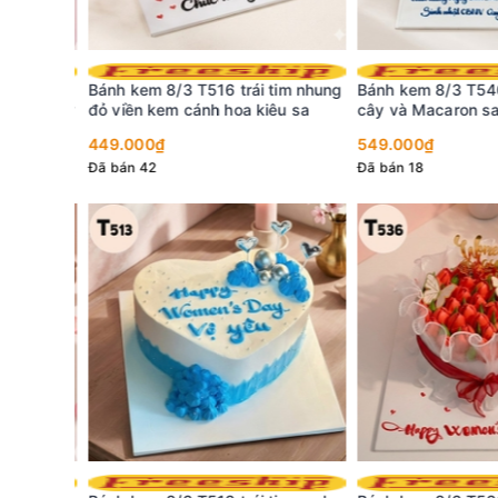
alist
Bánh kem 8/3 T516 trái tim nhung
Bánh kem 8/3 T540 t
à dâu tây
đỏ viền kem cánh hoa kiêu sa
cây và Macaron sa
449.000₫
549.000₫
Đã bán 42
Đã bán 18