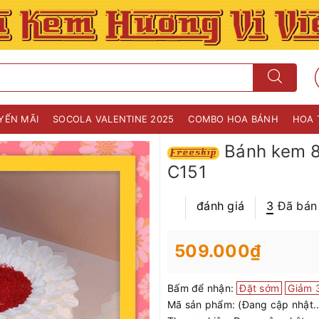
YẾN MÃI
SOCOLA VALENTINE 2025
COMBO HOA BÁNH
HOA 
Bánh kem 8
C151
đánh giá
3
Đã bán
509.000₫
Bấm để nhận:
Đặt sớm
Giảm 
Mã sản phẩm:
(Đang cập nhật..