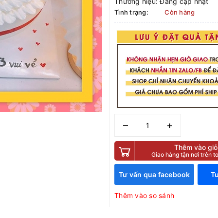
Thương hiệu:
Đang cập nhật
Tình trạng:
Còn hàng
–
+
Thêm vào giỏ
Giao hàng tận nơi trên 
Tư vấn qua facebook
Tư
Thêm vào so sánh