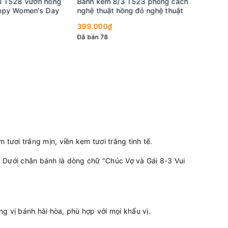
 T528 vườn hồng
Bánh kem 8/3 T523 phong cách
Bánh ke
ppy Women's Day
nghệ thuật hồng đỏ nghệ thuật
hiện đại 
trắng
399.000₫
399.000
Đã bán 78
Đã bán 32
tươi trắng mịn, viền kem tươi trắng tinh tế.
m. Dưới chân bánh là dòng chữ "Chúc Vợ và Gái 8-3 Vui
 vị bánh hài hòa, phù hợp với mọi khẩu vị.