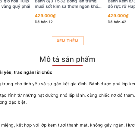
giỏ hoa Tulip
Bánh 8/3 T532 Bông lan trứng
Bánh kem 8/3
vàng quý phái
muối sốt kim sa thơm ngon khó
đỏ rực rỡ Ha
cưỡng
429.000₫
429.000₫
Đã bán 12
Đã bán 42
XEM THÊM
Mô tả sản phẩm
i yêu, trao ngàn lời chúc
rưng cho tình yêu và sự gắn kết gia đình. Bánh được phủ lớp kem 
c tạo hình từ những hạt đường nhỏ lấp lánh, cùng chiếc nơ đỏ thắ
ơng đặc biệt.
miệng, kết hợp với lớp kem tươi thanh mát, không gây ngán. Hương