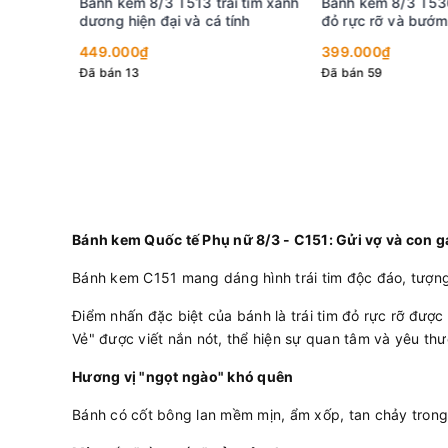
 bánh
Bánh kem 8/3 T513 trái tim xanh
Bánh kem 8/3 T536 
à socola
dương hiện đại và cá tính
đỏ rực rỡ và bướm 
449.000₫
399.000₫
Đã bán 13
Đã bán 59
Bánh kem Quốc tế Phụ nữ 8/3 - C151: Gửi vợ và con gá
Bánh kem C151 mang dáng hình trái tim độc đáo, tượng t
Điểm nhấn đặc biệt của bánh là trái tim đỏ rực rỡ đượ
Vẻ" được viết nắn nót, thể hiện sự quan tâm và yêu thư
Hương vị "ngọt ngào" khó quên
Bánh có cốt bông lan mềm mịn, ẩm xốp, tan chảy trong 