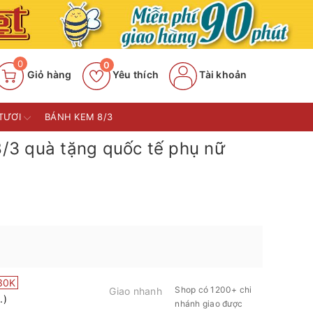
0
0
Giỏ hàng
Yêu thích
Tài khoản
TƯƠI
BÁNH KEM 8/3
/3 quà tặng quốc tế phụ nữ
30K
Shop có 1200+ chi
Giao nhanh
.)
nhánh giao được