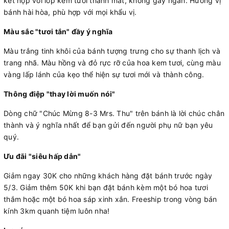
kết hợp với lớp kem tươi thanh mát, không gây ngán. Hương vị
bánh hài hòa, phù hợp với mọi khẩu vị.
Màu sắc "tươi tắn" đầy ý nghĩa
Màu trắng tinh khôi của bánh tượng trưng cho sự thanh lịch và
trang nhã. Màu hồng và đỏ rực rỡ của hoa kem tươi, cùng màu
vàng lấp lánh của kẹo thể hiện sự tươi mới và thành công.
Thông điệp "thay lời muốn nói"
Dòng chữ "Chúc Mừng 8-3 Mrs. Thu" trên bánh là lời chúc chân
thành và ý nghĩa nhất để bạn gửi đến người phụ nữ bạn yêu
quý.
Ưu đãi "siêu hấp dẫn"
Giảm ngay 30K cho những khách hàng đặt bánh trước ngày
5/3. Giảm thêm 50K khi bạn đặt bánh kèm một bó hoa tươi
thắm hoặc một bó hoa sáp xinh xắn. Freeship trong vòng bán
kính 3km quanh tiệm luôn nha!