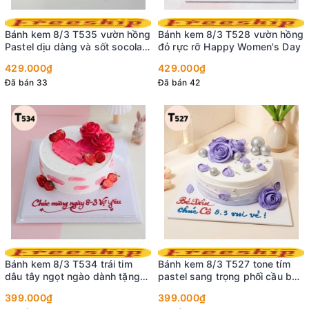
Bánh kem 8/3 T520 Minimalist
thanh lịch với nho xanh và dâu
tây
399.000₫
Đã bán 55
Bánh kem 8/3 T519 mẫu bánh
hiện đại decor trái cây và
socola trắng
399.000₫