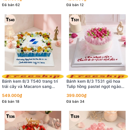
Đã bán 74
Đã bán 21
Bánh kem 8/3 T523 phong
Bánh kem 8/3 T516 trái tim
cách nghệ thuật hồng đỏ nghệ
nhung đỏ viền kem cánh hoa
thuật
kiêu sa
399.000₫
449.000₫
Đã bán 78
Đã bán 42