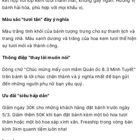
kết hợp với lớp kem tươi thanh mát, không gây ngán. Hương vị
bánh hài hòa, phù hợp với mọi khẩu vị.
Màu sắc "tươi tắn" đầy ý nghĩa
Màu trắng tinh khôi của bánh tượng trưng cho sự thanh lịch và
trang nhã. Màu xanh dương và trắng của hoa kem tươi thể hiện
sự tươi mới và thành công.
Thông điệp "thay lời muốn nói"
Dòng chữ "Chúc mừng mấy con mắm Quán ốc 8.3 Minh Tuyết"
trên bánh là lời chúc chân thành và ý nghĩa nhất để bạn gửi
đến những người phụ nữ bạn yêu quý.
Ưu đãi "siêu hấp dẫn"
Giảm ngay 30K cho những khách hàng đặt bánh trước ngày
5/3. Giảm thêm 50K khi bạn đặt bánh kèm một bó hoa tươi
thắm hoặc một bó hoa sáp xinh xắn. Freeship trong vòng bán
kính 3km quanh tiệm luôn nha!