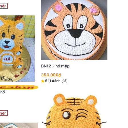
nến
BN12 - hổ mập
350.000₫
5 (1 đánh giá)
 hổ
nến