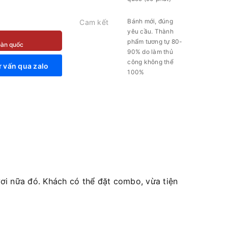
Bánh mới, đúng
Cam kết
yêu cầu. Thành
phẩm tương tự 80-
toàn quốc
90% do làm thủ
công không thể
 vấn qua zalo
100%
i nữa đó. Khách có thể đặt combo, vừa tiện