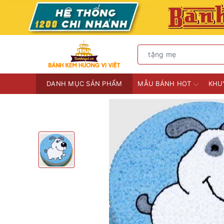
DANH MỤC SẢN PHẨM
MẪU BÁNH HOT
KHU