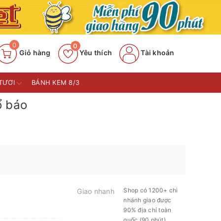
0
0
Giỏ hàng
Yêu thích
Tài khoản
TƯƠI
BÁNH KEM 8/3
ổ báo
Shop có 1200+ chi
Giao nhanh
nhánh giao được
90% địa chỉ toàn
quốc (90 phút)