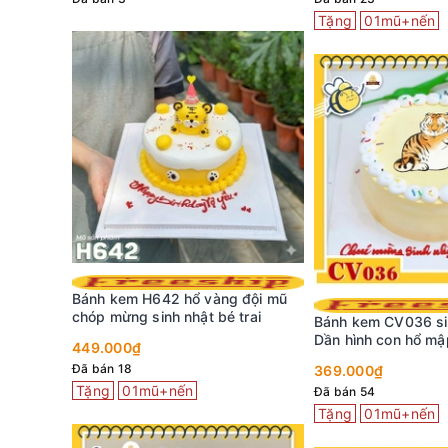
Tặng
01mũ+nến
Bánh kem H642 hổ vàng đội mũ
chóp mừng sinh nhật bé trai
Bánh kem CV036 sin
Dần hình con hổ mậ
449.000₫
xỉu
Đã bán 18
369.000₫
Tặng
01mũ+nến
Đã bán 54
Tặng
01mũ+nến