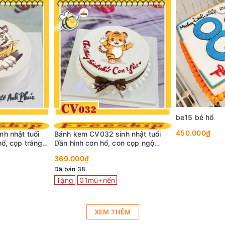
be15 bé hổ
450.000₫
h nhật tuổi
Bánh kem CV032 sinh nhật tuổi
ổ, cọp trắng
Dần hình con hổ, con cọp ngộ
nghĩnh
369.000₫
Đã bán 38
Tặng
01mũ+nến
XEM THÊM