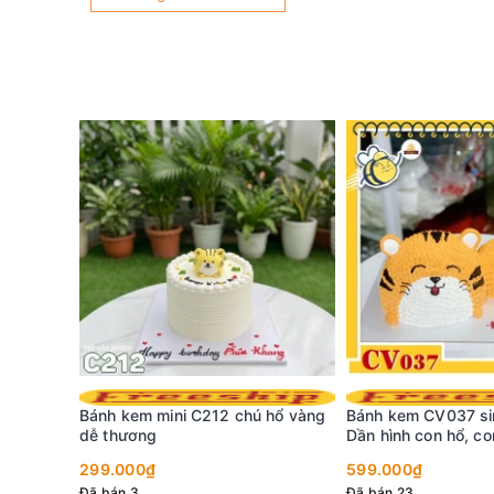
Bánh kem mini C212 chú hổ vàng
Bánh kem CV037 sin
dễ thương
Dần hình con hổ, c
thương
299.000₫
599.000₫
Đã bán 3
Đã bán 23