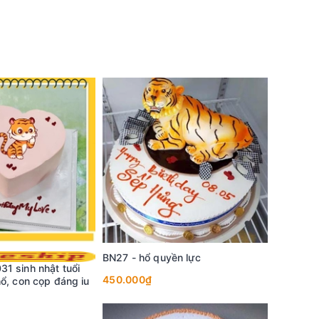
BN27 - hổ quyền lực
1 sinh nhật tuổi
450.000₫
ổ, con cọp đáng iu