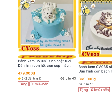
Bánh kem CV038 sinh nhật tuổi
Dần hình con hổ, con cọp màu
Bánh kem CV035 sin
trắng
Dần hình con bạch h
479.000₫
ngầu lòi
5 (2 đánh giá)
Đã bán 43
369.000₫
Tặng
01mũ+nến
Đã bán 15
Tặng
01mũ+nến