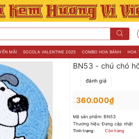
YẾN MÃI
SOCOLA VALENTINE 2025
COMBO HOA BÁNH
HOA 
BN53 - chú chó h
đánh giá
360.000₫
Mã sản phẩm:
BN53
Thương hiệu:
Đang cập nhật
Tình trạng:
Còn hàng