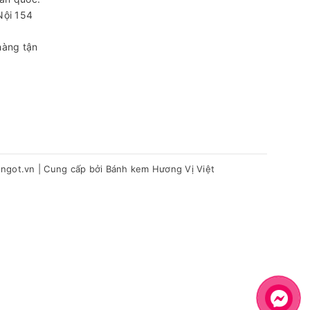
Nội
154
hàng tận
hngot.vn
|
Cung cấp bởi
Bánh kem Hương Vị Việt