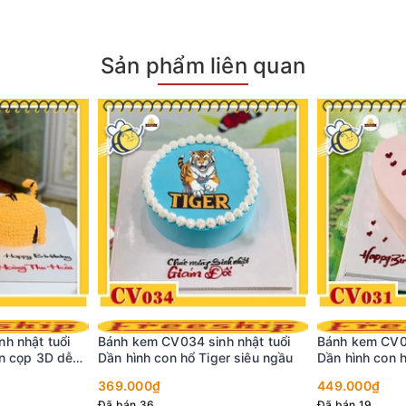
Sản phẩm liên quan
h nhật tuổi
Bánh kem CV034 sinh nhật tuổi
Bánh kem CV03
on cọp 3D dễ
Dần hình con hổ Tiger siêu ngầu
Dần hình con h
369.000₫
449.000₫
Đã bán 36
Đã bán 19