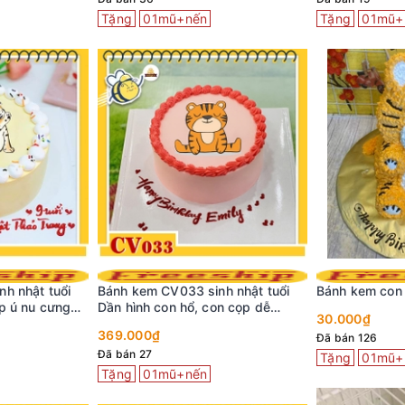
Tặng
01mũ+nến
Tặng
01mũ+
h nhật tuổi
Bánh kem CV033 sinh nhật tuổi
Bánh kem con
p ú nu cưng
Dần hình con hổ, con cọp dễ
30.000₫
thương
369.000₫
Đã bán 126
Đã bán 27
Tặng
01mũ+
Tặng
01mũ+nến