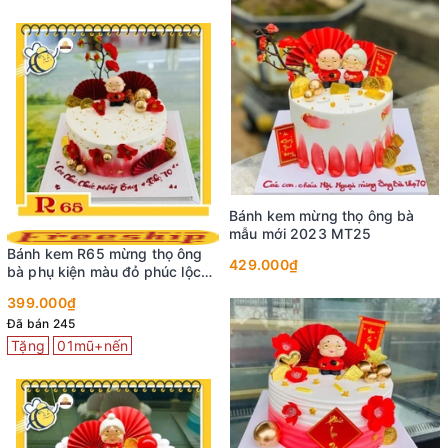
Bánh kem mừng thọ ông bà
mẫu mới 2023 MT20
799.000₫
DN23
550.000₫