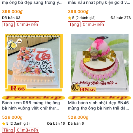
HN10 - Phú quý
800.000₫
Bánh kem mừng thọ ông bà
mẫu mới 2023 MT21
849.000₫