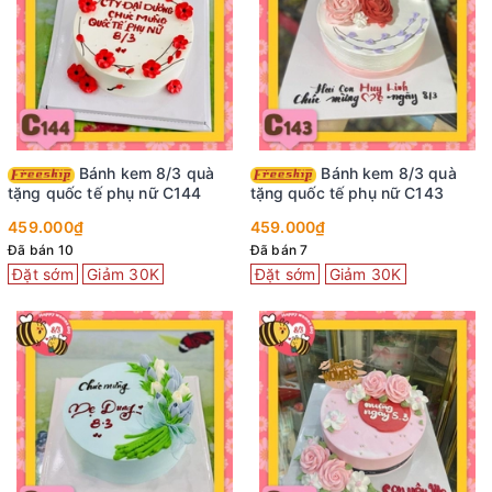
Bánh kem 8/3 quà
Bánh kem 8/3 quà
tặng quốc tế phụ nữ C144
tặng quốc tế phụ nữ C143
459.000₫
459.000₫
Đã bán 10
Đã bán 7
Đặt sớm
Giảm 30K
Đặt sớm
Giảm 30K