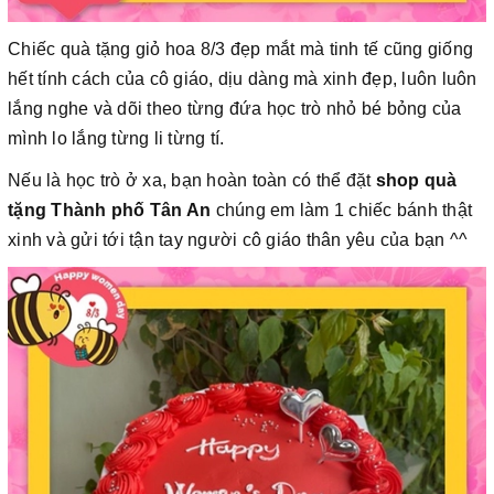
Chiếc quà tặng giỏ hoa 8/3 đẹp mắt mà tinh tế cũng giống
hết tính cách của cô giáo, dịu dàng mà xinh đẹp, luôn luôn
lắng nghe và dõi theo từng đứa học trò nhỏ bé bỏng của
mình lo lắng từng li từng tí.
Nếu là học trò ở xa, bạn hoàn toàn có thể đặt
shop quà
tặng Thành phố Tân An
chúng em làm 1 chiếc bánh thật
xinh và gửi tới tận tay người cô giáo thân yêu của bạn ^^