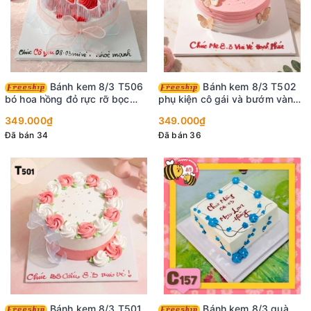
Bánh kem 8/3 T506
Bánh kem 8/3 T502
bó hoa hồng đỏ rực rỡ bọc
phụ kiện cô gái và bướm vàng
voan lộng lẫy
sang chảnh
349.000₫
349.000₫
Đã bán 34
Đã bán 36
Bánh kem 8/3 T501
Bánh kem 8/3 quà