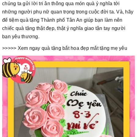
chúng ta gửi lời tri ân thông qua món quà ý nghĩa tới
những người phụ nữ quan trọng trong cuộc đời ta. Và, hãy
để tiệm quà tặng Thành phố Tân An giúp bạn làm nên
chiếc quà tặng thật đẹp, thật ý nghĩa giao tận tay người
bạn yêu thương.
>>>>> Xem ngay quà tặng bắt hoa đẹp mắt tặng mẹ yêu