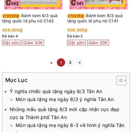
Bánh kem 8/3 quà
Bánh kem 8/3 quà
tặng quốc tế phụ nữ C142
tặng quốc tế phụ nữ C141
459.000₫
509.000₫
Đã bán 4
Đã bán 2
Đặt sớm
Giảm 30K
Đặt sớm
Giảm 30K
2
»
«
1
Mục Lục
Ý nghĩa chiếc quà tặng ngày 8/3 Tân An
Món quà tặng mẹ ngày 8/3 ý nghĩa Tân An
Những mẫu quà tặng 8/3 mới cập nhật cực đẹp
cực lạ Thành phố Tân An
Món quà tặng mẹ ngày 8-3 vẽ hình ý nghĩa Tân