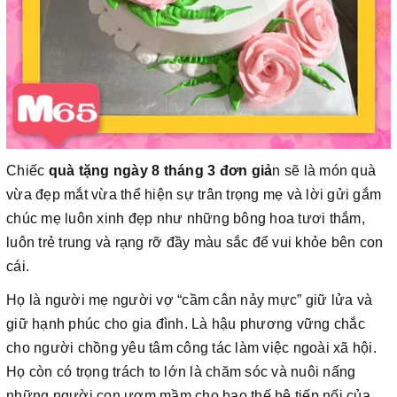
Chiếc
quà tặng ngày 8 tháng 3 đơn giả
n sẽ là món quà
vừa đẹp mắt vừa thể hiện sự trân trọng mẹ và lời gửi gắm
chúc mẹ luôn xinh đẹp như những bông hoa tươi thắm,
luôn trẻ trung và rạng rỡ đầy màu sắc để vui khỏe bên con
cái.
Họ là người mẹ người vợ “cầm cân nảy mực” giữ lửa và
giữ hạnh phúc cho gia đình. Là hậu phương vững chắc
cho người chồng yêu tâm công tác làm việc ngoài xã hội.
Họ còn có trọng trách to lớn là chăm sóc và nuôi nấng
những người con ươm mầm cho bao thế hệ tiếp nối của