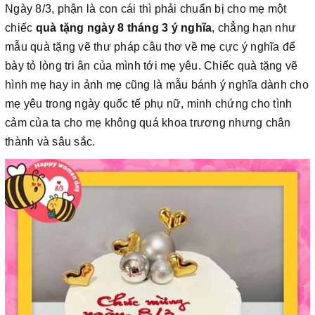
Ngày 8/3, phận là con cái thì phải chuẩn bị cho mẹ một
chiếc
quà tặng ngày 8 tháng 3 ý nghĩa
, chẳng hạn như
mẫu quà tặng vẽ thư pháp câu thơ về mẹ cực ý nghĩa để
bày tỏ lòng tri ân của mình tới mẹ yêu. Chiếc quà tặng vẽ
hình mẹ hay in ảnh mẹ cũng là mẫu bánh ý nghĩa dành cho
mẹ yêu trong ngày quốc tế phụ nữ, minh chứng cho tình
cảm của ta cho mẹ không quá khoa trương nhưng chân
thành và sâu sắc.