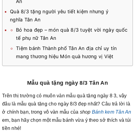
An
Quà 8/3 tặng người yêu tiết kiệm nhưng ý
nghĩa Tân An
Bó hoa đẹp – món quà 8/3 tuyệt vời ngày quốc
tế phụ nữ Tân An
Tiệm bánh Thành phố Tân An địa chỉ uy tín
mang thương hiệu Món quà hương vị Việt
Mẫu quà tặng ngày 8/3 Tân An
Trên thị trường có muôn vàn mẫu quà tặng ngày 8 3, vậy
đâu là mẫu quà tặng cho ngày 8/3 đẹp nhất? Câu trả lời là
ở chính bạn, trong vô vàn mẫu của
shop
Bánh kem Tân An
em, bạn hãy chọn một mẫu bánh vừa ý theo sở thích và túi
tiền nhé!