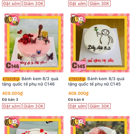
Đặt sớm
Giảm 30K
Đặt sớm
Giảm 30K
Bánh kem 8/3 quà
Bánh kem 8/3 quà
tặng quốc tế phụ nữ C146
tặng quốc tế phụ nữ C145
409.000₫
409.000₫
Đã bán 3
Đã bán 4
Đặt sớm
Giảm 30K
Đặt sớm
Giảm 30K