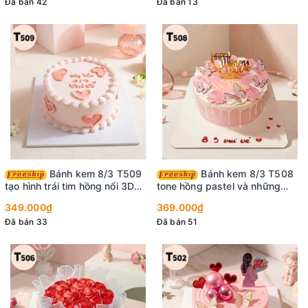
Đã bán 42
Đã bán 13
Bánh kem 8/3 T509
Bánh kem 8/3 T508
tạo hình trái tim hồng nổi 3D
tone hồng pastel và những
ngọt ngào
cánh bướm bay bổng
349.000₫
369.000₫
Đã bán 33
Đã bán 51