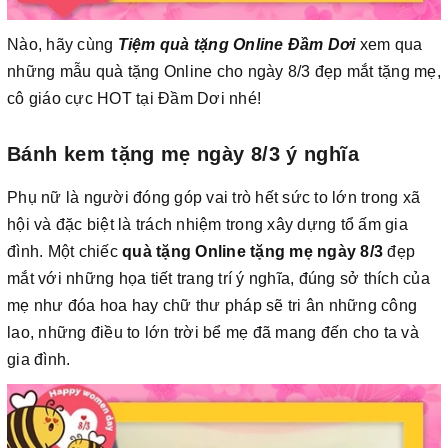
Nào, hãy cùng
Tiệm quà tặng Online Đầm Dơi
xem qua
những mẫu quà tặng Online cho ngày 8/3 đẹp mắt tặng mẹ,
cô giáo cực HOT tại Đầm Dơi nhé!
Bánh kem tặng mẹ ngày 8/3 ý nghĩa
Phụ nữ là người đóng góp vai trò hết sức to lớn trong xã
hội và đặc biệt là trách nhiệm trong xây dựng tổ ấm gia
đình. Một chiếc
quà tặng Online tặng mẹ ngày 8/3
đẹp
mắt với những họa tiết trang trí ý nghĩa, đúng sở thích của
mẹ như đóa hoa hay chữ thư pháp sẽ tri ân những công
lao, những điều to lớn trời bể mẹ đã mang đến cho ta và
gia đình.