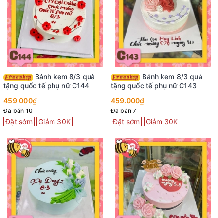
Bánh kem 8/3 quà
Bánh kem 8/3 quà
tặng quốc tế phụ nữ C144
tặng quốc tế phụ nữ C143
459.000₫
459.000₫
Đã bán 10
Đã bán 7
Đặt sớm
Giảm 30K
Đặt sớm
Giảm 30K