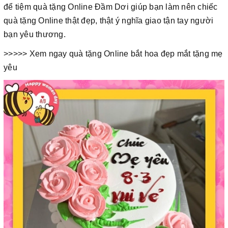
để tiệm quà tặng Online Đầm Dơi giúp bạn làm nên chiếc
quà tặng Online thật đẹp, thật ý nghĩa giao tận tay người
bạn yêu thương.
>>>>> Xem ngay quà tặng Online bắt hoa đẹp mắt tặng mẹ
yêu