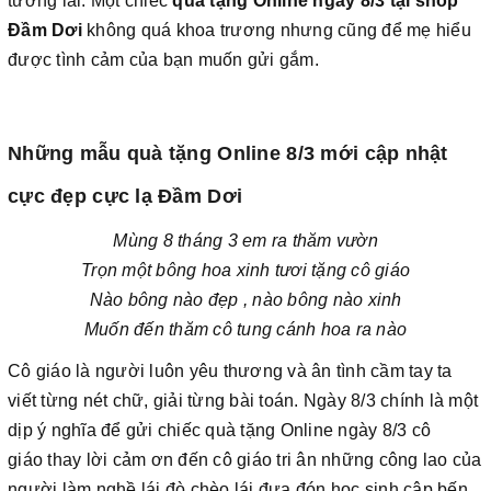
tương lai. Một chiếc
quà tặng Online ngày 8/3 tại shop
Đầm Dơi
không quá khoa trương nhưng cũng để mẹ hiểu
được tình cảm của bạn muốn gửi gắm.
Những mẫu quà tặng Online 8/3 mới cập nhật
cực đẹp cực lạ Đầm Dơi
Mùng 8 tháng 3 em ra thăm vườn
Trọn một bông hoa xinh tươi tặng cô giáo
Nào bông nào đẹp , nào bông nào xinh
Muốn đến thăm cô tung cánh hoa ra nào
Cô giáo là người luôn yêu thương và ân tình cầm tay ta
viết từng nét chữ, giải từng bài toán. Ngày 8/3 chính là một
dịp ý nghĩa để gửi chiếc quà tặng Online ngày 8/3 cô
giáo thay lời cảm ơn đến cô giáo tri ân những công lao của
người làm nghề lái đò chèo lái đưa đón học sinh cập bến