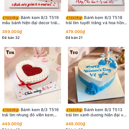
Bánh kem 8/3 T519
Bánh kem 8/3 T518
mẫu bánh hiện đại decor trái
trái tim tuyết trắng và hoa hồng
cây và socola trắng
rực rỡ
399.000₫
479.000₫
Đã bán 32
Đã bán 21
Bánh kem 8/3 T516
Bánh kem 8/3 T513
trái tim nhung đỏ viền kem
trái tim xanh dương hiện đại và
cánh hoa kiêu sa
cá tính
449.000₫
449.000₫