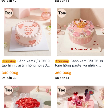
Đã bán 42
Đã bán 13
Bánh kem 8/3 T509
Bánh kem 8/3 T508
tạo hình trái tim hồng nổi 3D
tone hồng pastel và những
ngọt ngào
cánh bướm bay bổng
349.000₫
369.000₫
Đã bán 33
Đã bán 51