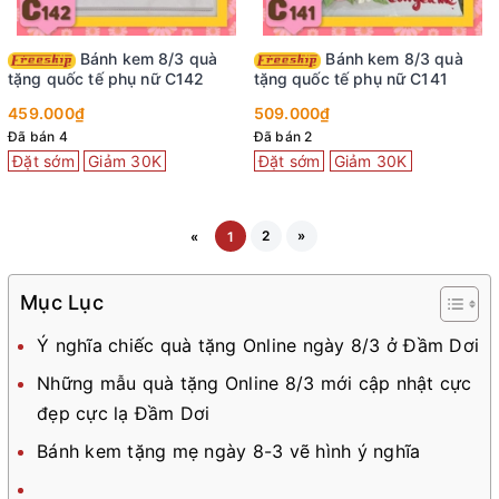
Bánh kem 8/3 quà
Bánh kem 8/3 quà
tặng quốc tế phụ nữ C142
tặng quốc tế phụ nữ C141
459.000₫
509.000₫
Đã bán 4
Đã bán 2
Đặt sớm
Giảm 30K
Đặt sớm
Giảm 30K
2
»
«
1
Mục Lục
Ý nghĩa chiếc quà tặng Online ngày 8/3 ở Đầm Dơi
Những mẫu quà tặng Online 8/3 mới cập nhật cực
đẹp cực lạ Đầm Dơi
Bánh kem tặng mẹ ngày 8-3 vẽ hình ý nghĩa