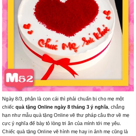
Ngày 8/3, phận là con cái thì phải chuẩn bị cho mẹ một
chiếc
quà tặng Online ngày 8 tháng 3 ý nghĩa
, chẳng
hạn như mẫu quà tặng Online vẽ thư pháp câu thơ về mẹ
cực ý nghĩa để bày tỏ lòng tri ân của mình tới mẹ yêu.
Chiếc quà tặng Online vẽ hình mẹ hay in ảnh mẹ cũng là